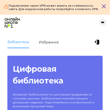
Подключение через VPN может влиять на стабильность
сайта. Для корректной работы попробуйте отключить VPN.
Библиотека
Избранное
Цифровая
библиотека
Интернет-библиотека по школьным предметам от
«Онлайн-школы». Библиотека поможет решить
домашнее задание, подготовиться к контрольной и
вспомнить прошлые темы.