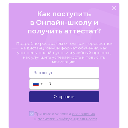
Как поступить
в Онлайн-школу и
получить аттестат?
Подробно расскажем о том, как перевестись
на дистанционный формат обучения, как
устроены онлайн-уроки и учебный процесс,
как улучшить успеваемость и повысить
мотивацию!
▼
Отправить
Принимаю условия
соглашения
и
политики конфиденциальности
.