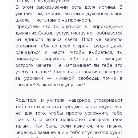
школу, то выдержу все!»
В этом высказывании есть доля истины. В
умственном, эмоциональном и духовном плане
школа — испытание на прочность.
Представь, что ты очутился в непроходимых
джунглях. Сквозь густую листву не пробивается
ни единого лучика света. Плотные заросли
стеснили тебя со всех сторон, трудно даже
сдвинуться с места. Чтобы выбраться, ты
вынужден прорубать себе путь с помощью
острого мачете. Не напоминает ли тебе это
учёбу в школе? Днём ты на занятиях, вечером
за уроками — никакой свободы, точно в
западне! Знакомое ощущение?
Родители и учителя, наверное, уговаривают
тебя взяться за этот предмет как следует. Это
не для того, чтобы просто усложнить тебе
жизнь. Они хотят полностью раскрыть твой
талант. Как быть, если кажется, что планка
чересчур завышена и у тебя опускаются руки?