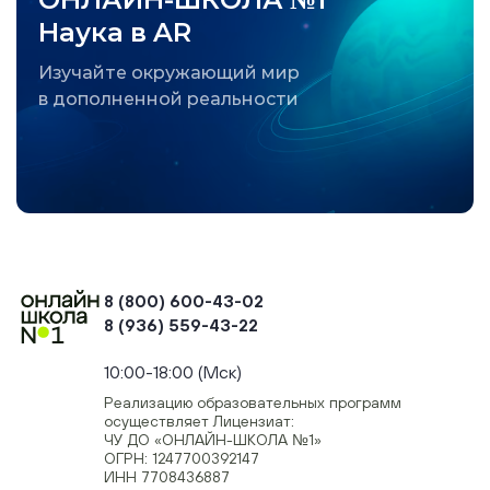
Наука в AR
Изучайте окружающий мир
в дополненной реальности
8 (800) 600-43-02
8 (936) 559-43-22
+74954451700, +74950040190
10:00-18:00 (Мск)
Реализацию образовательных программ
осуществляет Лицензиат:
ЧУ ДО «ОНЛАЙН-ШКОЛА №1»
ОГРН: 1247700392147
ИНН 7708436887