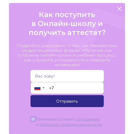
Как поступить
в Онлайн-школу и
получить аттестат?
Подробно расскажем о том, как перевестись
на дистанционный формат обучения, как
устроены онлайн-уроки и учебный процесс,
как улучшить успеваемость и повысить
мотивацию!
▼
Отправить
Принимаю условия
соглашения
и
политики конфиденциальности
.