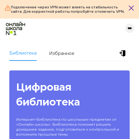
Подключение через VPN может влиять на стабильность
сайта. Для корректной работы попробуйте отключить VPN.
Библиотека
Избранное
Цифровая
библиотека
Интернет-библиотека по школьным предметам от
«Онлайн-школы». Библиотека поможет решить
домашнее задание, подготовиться к контрольной и
вспомнить прошлые темы.