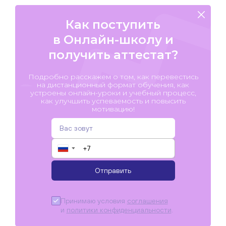
Как поступить
в Онлайн-школу и
получить аттестат?
Подробно расскажем о том, как перевестись
на дистанционный формат обучения, как
устроены онлайн-уроки и учебный процесс,
как улучшить успеваемость и повысить
мотивацию!
▼
Отправить
Принимаю условия
соглашения
и
политики конфиденциальности
.