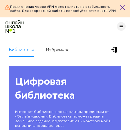
Подключение через VPN может влиять на стабильность
сайта. Для корректной работы попробуйте отключить VPN.
Библиотека
Избранное
Цифровая
библиотека
Интернет-библиотека по школьным предметам от
«Онлайн-школы». Библиотека поможет решить
домашнее задание, подготовиться к контрольной и
вспомнить прошлые темы.