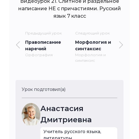
Видеоурок 21. Слитное и раздельное
написание НЕ с причастиями. Русский
язык 7 класс
Предыдущий урок
Следующий урок
Правописание
Морфология и
наречий
синтаксис
Орфография
Морфология и
синтаксис
Урок подготовил(а)
Анастасия
Дмитриевна
Учитель русского языка,
литературы