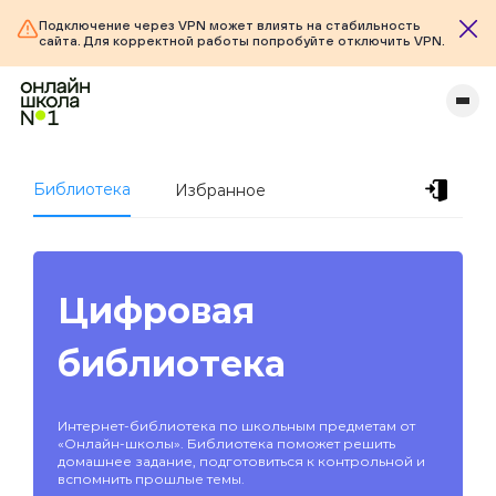
Подключение через VPN может влиять на стабильность
сайта. Для корректной работы попробуйте отключить VPN.
Библиотека
Избранное
Цифровая
библиотека
Интернет-библиотека по школьным предметам от
«Онлайн-школы». Библиотека поможет решить
домашнее задание, подготовиться к контрольной и
вспомнить прошлые темы.