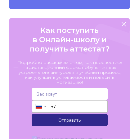
Как поступить
в Онлайн-школу и
получить аттестат?
Подробно расскажем о том, как перевестись
на дистанционный формат обучения, как
устроены онлайн-уроки и учебный процесс,
как улучшить успеваемость и повысить
мотивацию!
▼
Отправить
Принимаю условия
соглашения