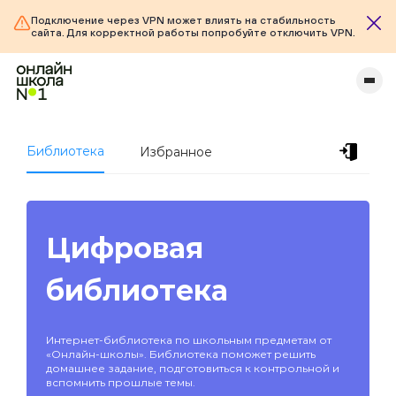
Подключение через VPN может влиять на стабильность
сайта. Для корректной работы попробуйте отключить VPN.
Библиотека
Избранное
Цифровая
библиотека
Интернет-библиотека по школьным предметам от
«Онлайн-школы». Библиотека поможет решить
домашнее задание, подготовиться к контрольной и
вспомнить прошлые темы.