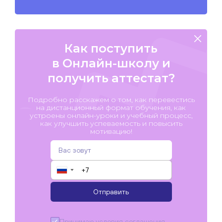
Как поступить
в Онлайн-школу и
получить аттестат?
Подробно расскажем о том, как перевестись
на дистанционный формат обучения, как
устроены онлайн-уроки и учебный процесс,
как улучшить успеваемость и повысить
мотивацию!
▼
Отправить
Принимаю условия
соглашения