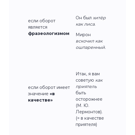
Он был
хитёр
если оборот
как лиса
.
является
фразеологизмом
Мирон
вскочил как
ошпаренный.
Итак, я вам
советую
как
приятель
если оборот имеет
быть
значение
«в
осторожнее
качестве»
(М. Ю.
Лермонтов).
(= в качестве
приятеля)