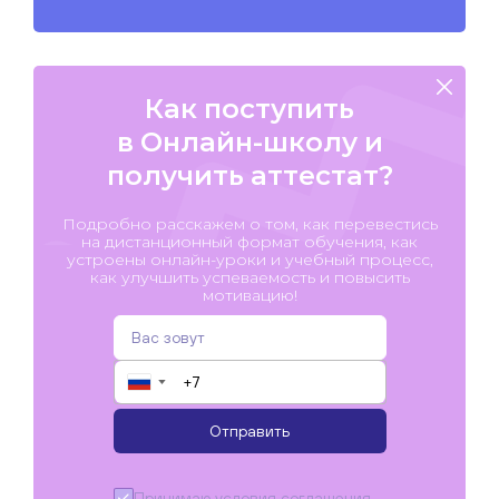
Как поступить
в Онлайн-школу и
получить аттестат?
Подробно расскажем о том, как перевестись
на дистанционный формат обучения, как
устроены онлайн-уроки и учебный процесс,
как улучшить успеваемость и повысить
мотивацию!
▼
Отправить
Принимаю условия
соглашения