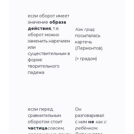
если оборот имеет
значение
образа
действия
, т.е.
Как град
оборот можно
посыпалась
заменить наречием
картечь
или
(Лермонтов).
существительным в
(= градом)
форме
творительного
падежа
если перед
Он
сравнительным
разговаривал
оборотом стоит
с ним
не
как с
частица
совсем,
ребёнком
.