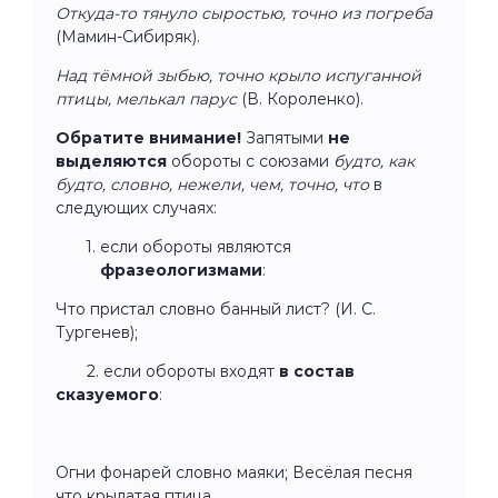
Откуда-то тянуло сыростью, точно из погреба
(Мамин-Сибиряк).
Над тёмной зыбью, точно крыло испуганной
птицы, мелькал парус
(В. Короленко).
Обратите внимание!
Запятыми
не
выделяются
обороты с союзами
будто, как
будто, словно, нежели, чем, точно, что
в
следующих случаях:
если обороты являются
фразеологизмами
:
Что пристал словно банный лист? (И. С.
Тургенев);
2. если обороты входят
в состав
сказуемого
:
Огни фонарей словно маяки; Весёлая песня
что крылатая птица.