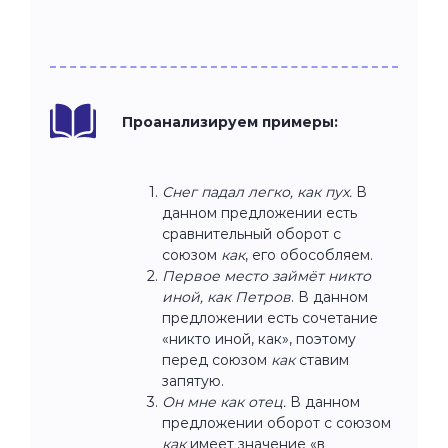
Проанализируем примеры:
Снег падал легко, как пух.
В
данном предложении есть
сравнительный оборот с
союзом
как
, его обособляем.
Первое место займёт никто
иной, как Петров
. В данном
предложении есть сочетание
«никто иной, как», поэтому
перед союзом
как
ставим
запятую.
Он мне как отец.
В данном
предложении оборот с союзом
как
имеет значение «в