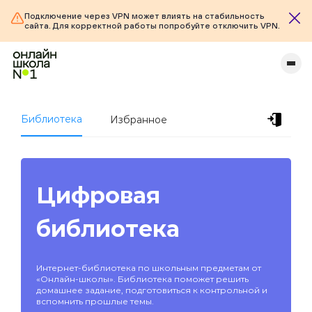
Подключение через VPN может влиять на стабильность
сайта. Для корректной работы попробуйте отключить VPN.
Библиотека
Избранное
Цифровая
библиотека
Интернет-библиотека по школьным предметам от
«Онлайн-школы». Библиотека поможет решить
домашнее задание, подготовиться к контрольной и
вспомнить прошлые темы.