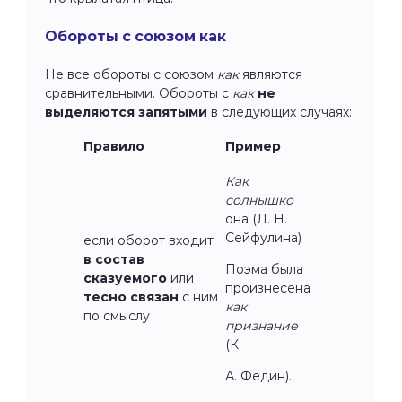
Обороты с союзом как
Не все обороты с союзом
как
являются
сравнительными. Обороты с
как
не
выделяются запятыми
в следующих случаях:
Правило
Пример
Как
солнышко
она (Л. Н.
Сейфулина)
если оборот входит
в состав
Поэма была
сказуемого
или
произнесена
тесно связан
с ним
как
по смыслу
признание
(К.
А. Федин).