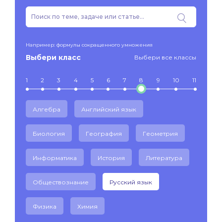
Например: формулы сокращенного умножения
Выбери класс
Выбери все классы
1
2
3
4
5
6
7
8
9
10
11
Алгебра
Английский язык
Биология
География
Геометрия
Информатика
История
Литература
Обществознание
Русский язык
Физика
Химия