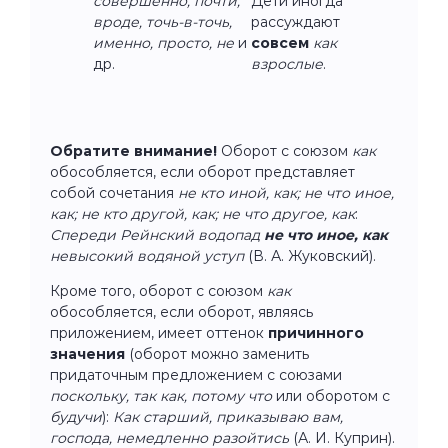
совершенно, почти,
Дети иногда
вроде, точь-в-точь,
рассуждают
именно, просто, не
и
совсем
как
др.
взрослые
.
Обратите внимание!
Оборот с союзом
как
обособляется, если оборот представляет
собой сочетания
не кто иной, как; не что иное,
как; не кто другой, как; не что другое, как
:
Спереди Рейнский водопад
не что иное, как
невысокий водяной уступ
(В. А. Жуковский).
Кроме того, оборот с союзом
как
обособляется, если оборот, являясь
приложением, имеет оттенок
причинного
значения
(оборот можно заменить
придаточным предложением с союзами
поскольку, так как, потому что
или оборотом с
будучи
):
Как старший, приказываю вам,
господа, немедленно разойтись
(А. И. Куприн).