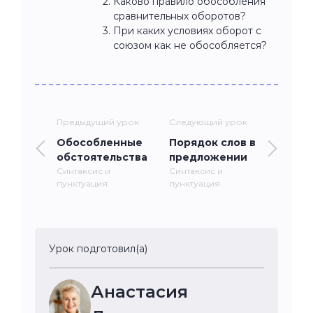
Каково правило обособления
сравнительных оборотов?
При каких условиях оборот с
союзом как не обособляется?
Предыдущий урок
Следующий урок
Обособленные
Порядок слов в
обстоятельства
предложении
Синтаксис и
Синтаксис и
пунктуация
пунктуация
Урок подготовил(а)
Анастасия