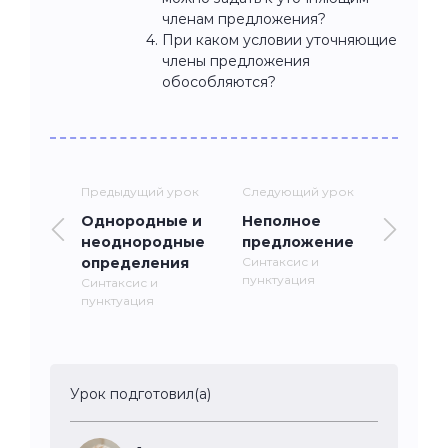
членам предложения?
При каком условии уточняющие
члены предложения
обособляются?
Предыдущий урок
Следующий урок
Однородные и
Неполное
неоднородные
предложение
определения
Синтаксис и
пунктуация
Синтаксис и
пунктуация
Урок подготовил(а)