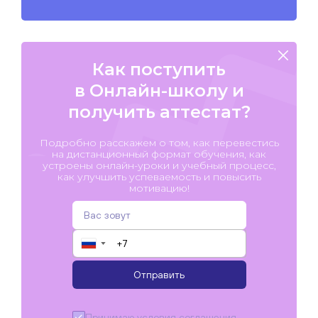
Как поступить
в Онлайн-школу и
получить аттестат?
Подробно расскажем о том, как перевестись
на дистанционный формат обучения, как
устроены онлайн-уроки и учебный процесс,
как улучшить успеваемость и повысить
мотивацию!
▼
Отправить
Принимаю условия
соглашения