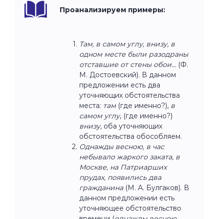
Проанализируем примеры:
Там, в самом углу, внизу, в
одном месте были разодраны
отставшие от стены обои…
(Ф.
М. Достоевский). В данном
предложении есть два
уточняющих обстоятельства
места:
там
(где именно?),
в
самом углу
, (где именно?)
внизу
, оба уточняющих
обстоятельства обособляем.
Однажды весною, в час
небывало жаркого заката, в
Москве, на Патриарших
прудах, появились два
гражданина
(М. А. Булгаков). В
данном предложении есть
уточняющее обстоятельство
времени (
однажды весною