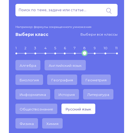
Например: формулы сокращенного умножения
Выбери класс
Выбери все классы
1
2
3
4
5
6
7
8
9
10
11
Алгебра
Английский язык
Биология
География
Геометрия
Информатика
История
Литература
Обществознание
Русский язык
Физика
Химия