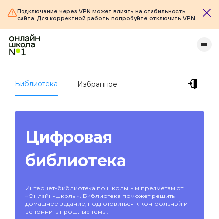
Подключение через VPN может влиять на стабильность
сайта. Для корректной работы попробуйте отключить VPN.
Библиотека
Избранное
Цифровая
библиотека
Интернет-библиотека по школьным предметам от
«Онлайн-школы». Библиотека поможет решить
домашнее задание, подготовиться к контрольной и
вспомнить прошлые темы.