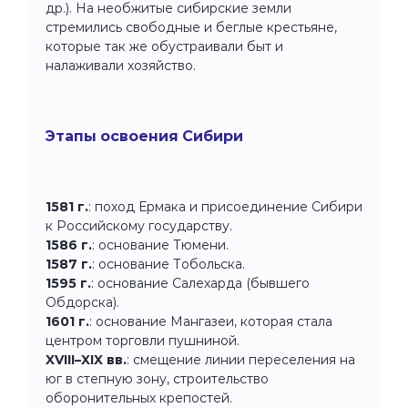
др.). На необжитые сибирские земли
стремились свободные и беглые крестьяне,
которые так же обустраивали быт и
налаживали хозяйство.
Этапы освоения Сибири
1581 г.
: поход Ермака и присоединение Сибири
к Российскому государству.
1586 г.
: основание Тюмени.
1587 г.
: основание Тобольска.
1595 г.
: основание Салехарда (бывшего
Обдорска).
1601 г.
: основание Мангазеи, которая стала
центром торговли пушниной.
XVIII–XIX вв.
: смещение линии переселения на
юг в степную зону, строительство
оборонительных крепостей.