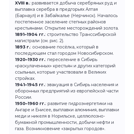
XVIII в.
: развивается добыча серебряных руд и
выплавка серебра в предгорьях Алтая
(Барнаул) и в Забайкалье (Нерчинск). Началось
постепенное заселение степных районов
крестьянами. Открытие месторождений золота.
1891–1904 гг.
: строительство Транссибирской
магистрали (см. рис. 2).
1893 г.
: основание посёлка, который в
последующем стал городом Новосибирском.
1920–1930 гг.
: переселение в Сибирь
«раскулаченных» крестьян и других категорий
ссыльных, которые участвовали в Великих
стройках.
1941–1945 гг.
: эвакуация в Сибирь населения и
оборонных предприятий из европейской части
России.
1950–1960 гг.
: развитие гидроэнергетики на
Ангаре и Енисее, выплавки алюминия, выплавки
меди и никеля в Норильске, целлюлозно-
бумажной промышленности, добычи нефти и
газа. Возникновение «закрытых городов».