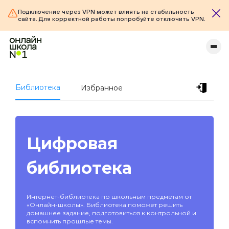
Подключение через VPN может влиять на стабильность
сайта. Для корректной работы попробуйте отключить VPN.
Библиотека
Избранное
Цифровая
библиотека
Интернет-библиотека по школьным предметам от
«Онлайн-школы». Библиотека поможет решить
домашнее задание, подготовиться к контрольной и
вспомнить прошлые темы.