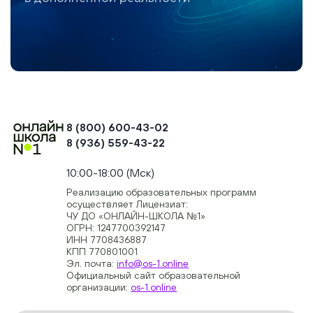
8 (800) 600-43-02
8 (936) 559-43-22
+74954451700, +74950040190
10:00-18:00 (Мск)
Реализацию образовательных программ
осуществляет Лицензиат:
ЧУ ДО «ОНЛАЙН-ШКОЛА №1»
ОГРН: 1247700392147
ИНН 7708436887
КПП 770801001
Эл. почта:
info@os-1.online
Официальный сайт образовательной
организации:
os-1.online