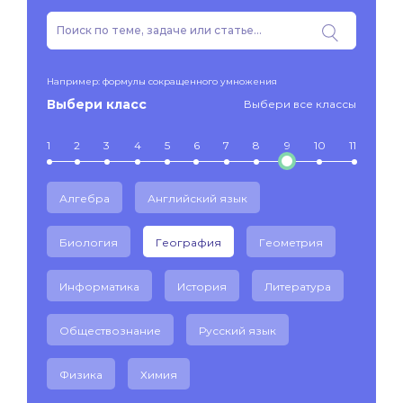
Например: формулы сокращенного умножения
Выбери класс
Выбери все классы
1
2
3
4
5
6
7
8
9
10
11
Алгебра
Английский язык
Биология
География
Геометрия
Информатика
История
Литература
Обществознание
Русский язык
Физика
Химия