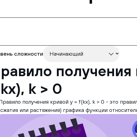
вень сложности
равило получения 
(kx), k > 0
Правило получения кривой y = f(kx), k > 0 - это пра
(сжатия или растяжения) графика функции относител