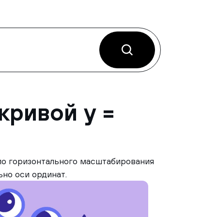
кривой y =
вило горизонтального масштабирования
ьно оси ординат.