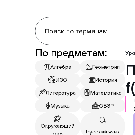
По предметам:
Уро
П
Алгебра
Геометрия
ИЗО
История
f
Литература
Математика
Музыка
ОБЗР
Окружающий
Русский язык
мир