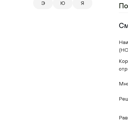
Э
Ю
Я
По
См
Наи
(НО
Кор
отр
Мн
Реш
Рав