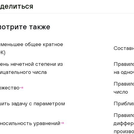
делиться
отрите также
меньшее общее кратное
Составн
К)
ень нечетной степени из
Правило
ицательного числа
на одно
Правило
ожество
число
ить задачу с параметром
Прибли
Правил
носильность уравнений
диффер
произв