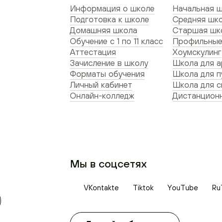
Информация о школе
Начальная ш
Подготовка к школе
Средняя шко
Домашняя школа
Старшая шко
Обучение с 1 по 11 класс
Профильные
Аттестация
Хоумскулинг
Зачисление в школу
Школа для а
Форматы обучения
Школа для п
Личный кабинет
Школа для 
Онлайн-колледж
Дистанционн
Мы в соцсетях
VKontakte
Tiktok
YouTube
Ru