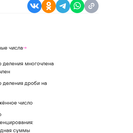
ые числа
 деления многочлена
член
 деления дроби на
жённое число
о
енцирования:
одная суммы