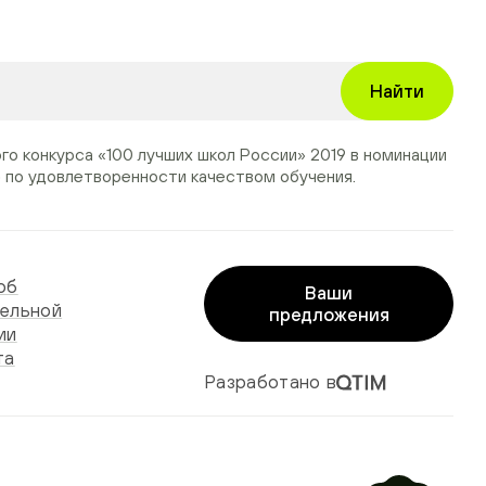
Найти
ого конкурса
«100 лучших школ России» 2019
в номинации
»
по удовлетворенности качеством обучения.
об
Ваши
ельной
предложения
ии
та
Разработано в