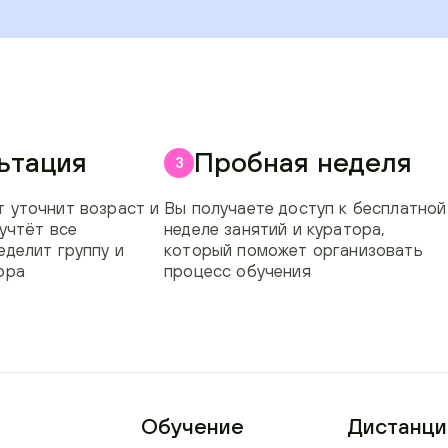
ьтация
Пробная неделя
3
 уточнит возраст и
Вы получаете доступ к бесплатной
 учтёт все
неделе занятий и куратора,
еделит группу и
который поможет организовать
ора
процесс обучения
Обучение
Дистанци