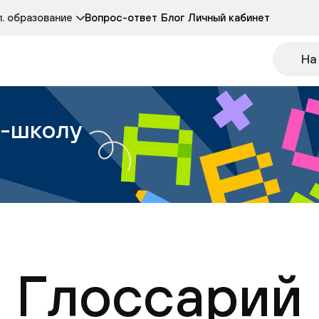
Курсы развития детей 3-5 лет
Курс по чтению
. образование
Вопрос-ответ
Блог
Личный кабинет
Онлайн-колледж
Другие курсы
На
н-школу
Глоссарий