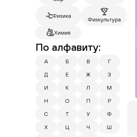
Физика
Физкультура
Химия
По алфавиту:
А
Б
В
Г
Д
Е
Ж
З
И
К
Л
М
Н
О
П
Р
С
Т
У
Ф
Х
Ц
Ч
Ш