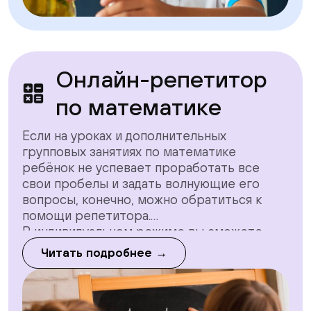
Онлайн-репетитор
по математике
Если на уроках и дополнительных
групповых занятиях по математике
ребёнок не успевает проработать все
свои пробелы и задать волнующие его
вопросы, конечно, можно обратиться к
помощи репетитора.
В индивидуальном режиме вы сможете
решать сложные вопросы и более
Читать подробнее →
подробно обсуждать их.