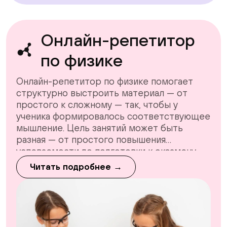
Онлайн-репетитор
по физике
Онлайн-репетитор по физике помогает
структурно выстроить материал — от
простого к сложному — так, чтобы у
ученика формировалось соответствующее
мышление. Цель занятий может быть
разная — от простого повышения
успеваемости до подготовки к экзамену
(ОГЭ, ЕГЭ, ДВИ), но во всех случаях
Читать подробнее →
принцип сначала один — научиться
понимать и применять простые вещи и с
помощью них научиться понимать вещи
посложнее.