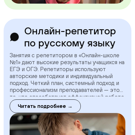
Онлайн-репетитор
по русскому языку
Занятия с репетитором в «Онлайн-школе
№1» дают высокие результаты учащихся на
ЕГЭ и ОГЭ. Репетиторы используют
авторские методики и индивидуальный
подход. Четкий план, системный подход и
профессионализм преподавателей — это
то, что способствует эффективной работе
с учащимися. Репетитор по русскому языку
Читать подробнее →
поможет ребенку повысить успеваемость,
устранить пробелы по пройденным темам,
догнать школьную программу.