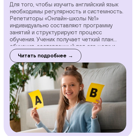
Для того, чтобы изучить английский язык
необходимы регулярность и системность.
Репетиторы «Онлайн-школы №1»
индивидуально составляют программу
занятий и структурируют процесс
обучения. Ученик получает четкий план
обучения, составленный под его цели и
сроки, полную информацию по структуре
Читать подробнее →
экзамена и критериям оценки (если
школьник готовится к экзамену), материал,
необходимый для подготовки.