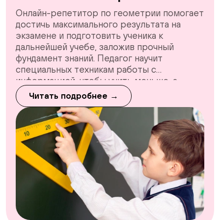
Онлайн-репетитор по геометрии помогает
достичь максимального результата на
экзамене и подготовить ученика к
дальнейшей учебе, заложив прочный
фундамент знаний. Педагог научит
специальных техникам работы с
информацией, чтобы учить меньше, а
понимать больше. Вначале репетитор
Читать подробнее →
составит индивидуальный
образовательный маршрут, устранит все
пробелы, далее выстроит систему,
используя передовые методические
разработки.