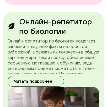
Онлайн-репетитор
по биологии
Онлайн-репетитор по биологии помогает
запомнить научные факты не простой
зубрежкой, а связать их логически в общую
картину мира. Такой подход обеспечивает
серьезную мотивацию к обучению, ведь
интересным предмет может стать только
тогда, когда он понятен. На занятиях
используются презентации, тесты,
Читать подробнее →
таблицы, схемы - все то, что помогает
лучше понять и полюбить этот предмет.