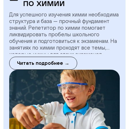
по химии
Для успешного изучения химии необходима
структура и база — прочный фундамент
знаний. Репетитор по химии помогает
ликвидировать пробелы школьного
обучения и подготовиться к экзаменам. На
занятиях по химии проходят все темы,
которые нужны для сдачи экзаменов.
Особое внимание обращают на тонкие
Читать подробнее →
моменты, которым редко уделяют
внимание в школе.