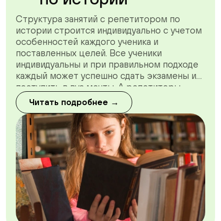
Структура занятий с репетитором по
истории строится индивидуально с учетом
особенностей каждого ученика и
поставленных целей. Все ученики
индивидуальны и при правильном подходе
каждый может успешно сдать экзамены и
поступить в вуз мечты. А репетиторы
«Онлайн-школы №1» в этом помогут, не
Читать подробнее →
только теоретически, но и морально.