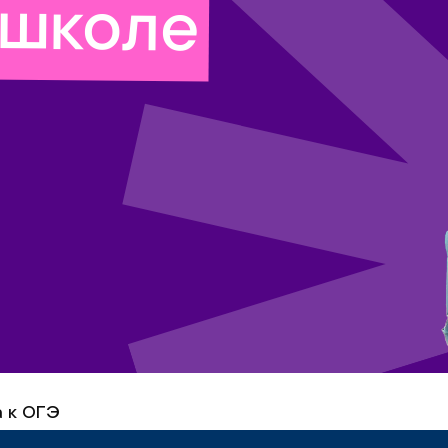
‑школе
 к ОГЭ