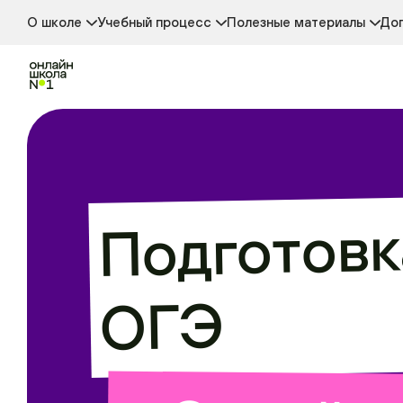
Новости
Аттестация
Глоссарий
Стоимость обучения
Дополнительные активности
Ответы для школьников
О школе
Учебный процесс
Полезные материалы
Доп
Отзывы о школе
Форматы обучения
Проверка знаний
Сведения об образовательной организации
Начальная школа
Средняя школа
Старшая школа
Профильные классы
Дистанционное обучение
Онлайн-колледж
Подготовк
ОГЭ