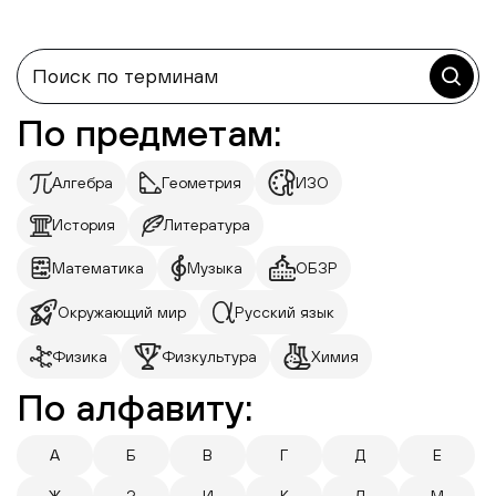
По предметам:
Алгебра
Геометрия
ИЗО
История
Литература
Математика
Музыка
ОБЗР
Окружающий мир
Русский язык
Физика
Физкультура
Химия
По алфавиту:
А
Б
В
Г
Д
Е