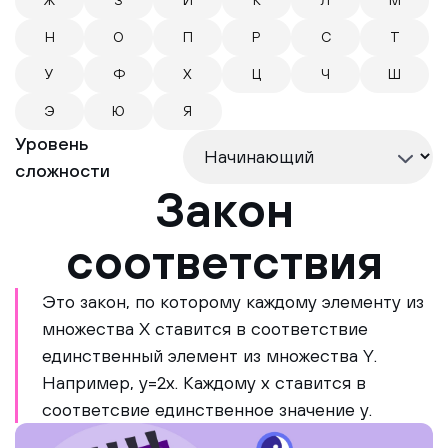
Ж
З
И
К
Л
М
Н
О
П
Р
С
Т
У
Ф
Х
Ц
Ч
Ш
Э
Ю
Я
Уровень
сложности
Закон
соответствия
Это закон, по которому каждому элементу из
множества Х ставится в соответствие
единственный элемент из множества Y.
Например, y=2x. Каждому x ставится в
соответсвие единственное значение y.