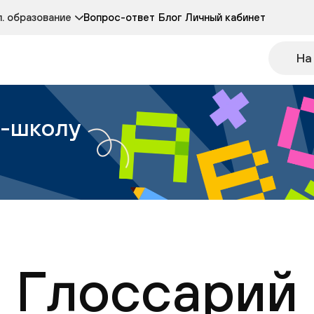
Курсы развития детей 3-5 лет
Курс по чтению
. образование
Вопрос-ответ
Блог
Личный кабинет
Онлайн-колледж
Другие курсы
На
н-школу
Глоссарий