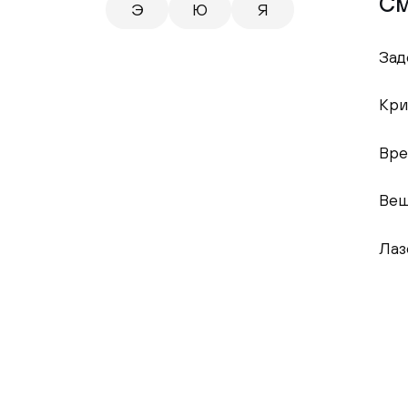
См
Э
Ю
Я
Зад
Кри
Вре
Вещ
Лаз