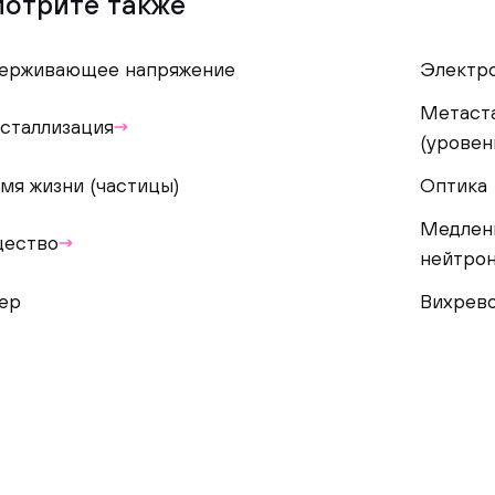
отрите также
ерживающее напряжение
Электр
Метаст
сталлизация
(уровен
мя жизни (частицы)
Оптика
Медленн
ество
нейтро
ер
Вихрево