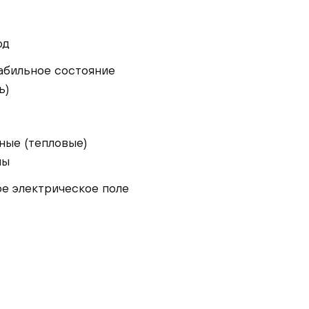
од
абильное состояние
ь)
ые (тепловые)
ны
е электрическое поле