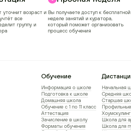
 уточнит возраст и
Вы получаете доступ к бесплатной
 учтёт все
неделе занятий и куратора,
еделит группу и
который поможет организовать
ора
процесс обучения
Обучение
Дистанци
Информация о школе
Начальная ш
Подготовка к школе
Средняя шко
Домашняя школа
Старшая шко
Обучение с 1 по 11 класс
Профильные
Аттестация
Хоумскулинг
Зачисление в школу
Школа для а
Форматы обучения
Школа для п