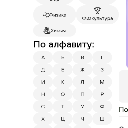
Физика
Физкультура
Химия
По алфавиту:
А
Б
В
Г
Д
Е
Ж
З
И
К
Л
М
Н
О
П
Р
С
Т
У
Ф
По
Х
Ц
Ч
Ш