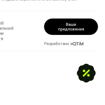
об
Ваши
ельной
предложения
ии
та
Разработано в