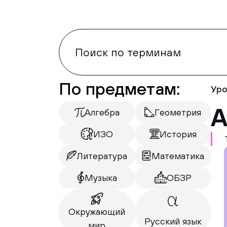
По предметам:
Уро
А
Алгебра
Геометрия
ИЗО
История
Литература
Математика
Музыка
ОБЗР
Окружающий
Русский язык
мир