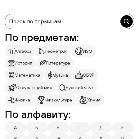
По предметам:
Алгебра
Геометрия
ИЗО
История
Литература
Математика
Музыка
ОБЗР
Окружающий мир
Русский язык
Физика
Физкультура
Химия
По алфавиту:
А
Б
В
Г
Д
Е