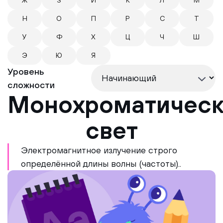
Ж
З
И
К
Л
М
Н
О
П
Р
С
Т
У
Ф
Х
Ц
Ч
Ш
Э
Ю
Я
Уровень
сложности
Монохроматичес
свет
Электромагнитное излучение строго
определённой длины волны (частоты)..