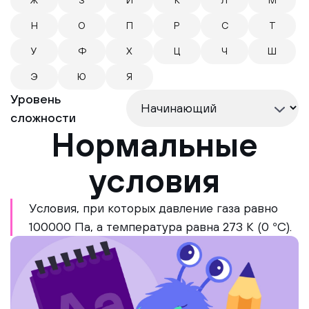
Ж
З
И
К
Л
М
Н
О
П
Р
С
Т
У
Ф
Х
Ц
Ч
Ш
Э
Ю
Я
Уровень
сложности
Нормальные
условия
Условия, при которых давление газа равно
100000 Па, а температура равна 273 К (0 °C).