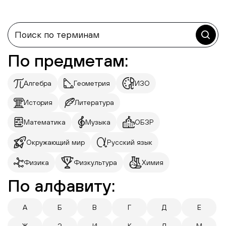
По предметам:
Алгебра
Геометрия
ИЗО
История
Литература
Математика
Музыка
ОБЗР
Окружающий мир
Русский язык
Физика
Физкультура
Химия
По алфавиту:
А
Б
В
Г
Д
Е