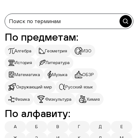
По предметам:
Алгебра
Геометрия
ИЗО
История
Литература
Математика
Музыка
ОБЗР
Окружающий мир
Русский язык
Физика
Физкультура
Химия
По алфавиту:
А
Б
В
Г
Д
Е