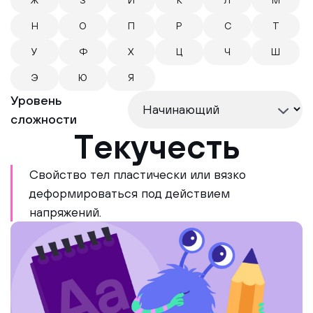
Ж
З
И
К
Л
М
Н
О
П
Р
С
Т
У
Ф
Х
Ц
Ч
Ш
Э
Ю
Я
Уровень
сложности
Текучесть
Свойство тел пластически или вязко
деформироваться под действием
напряжений.