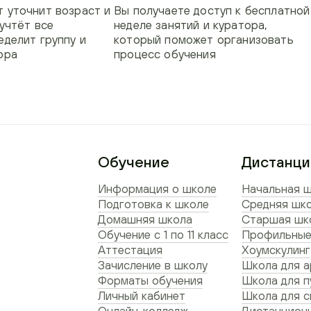
 уточнит возраст и
Вы получаете доступ к бесплатной
 учтёт все
неделе занятий и куратора,
еделит группу и
который поможет организовать
ора
процесс обучения
Обучение
Дистанци
Информация о школе
Начальная ш
Подготовка к школе
Средняя шко
Домашняя школа
Старшая шко
Обучение с 1 по 11 класс
Профильные
Аттестация
Хоумскулинг
Зачисление в школу
Школа для а
Форматы обучения
Школа для п
Личный кабинет
Школа для 