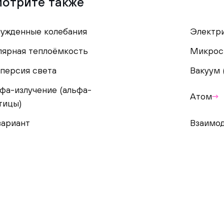
отрите также
ужденные колебания
Электри
ярная теплоёмкость
Микрос
персия света
Вакуум 
фа-излучение (альфа-
Атом
тицы)
ариант
Взаимо