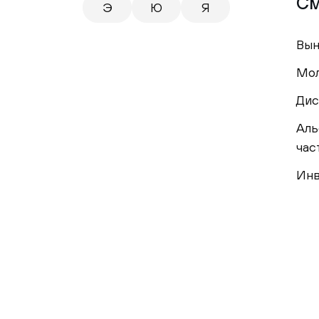
См
Э
Ю
Я
Вын
Мол
Дис
Аль
час
Инв