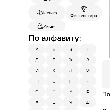
Физика
Физкультура
Химия
По алфавиту:
А
Б
В
Г
Д
Е
Ж
З
И
К
Л
М
Н
О
П
Р
С
Т
У
Ф
По
Х
Ц
Ч
Ш