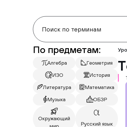
По предметам:
Уро
Т
Алгебра
Геометрия
ИЗО
История
Литература
Математика
Музыка
ОБЗР
Окружающий
Русский язык
мир