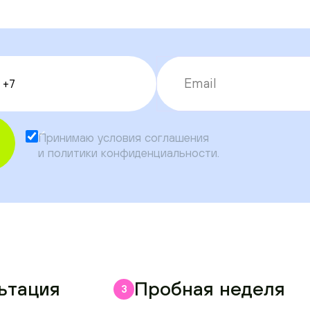
Принимаю условия
соглашения
и
политики конфиденциальности
.
ьтация
Пробная неделя
3