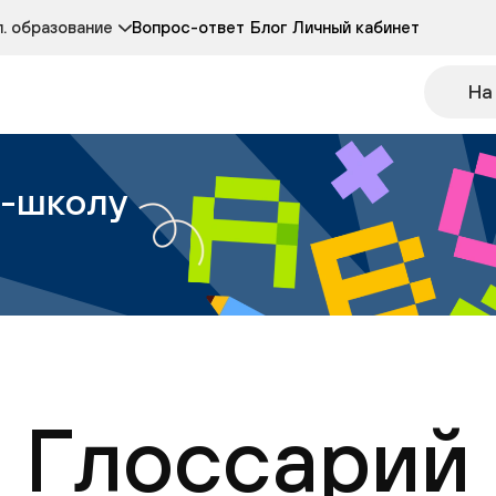
Курсы развития детей 3-5 лет
Курс по чтению
. образование
Вопрос-ответ
Блог
Личный кабинет
Онлайн-колледж
Другие курсы
На
н-школу
Глоссарий