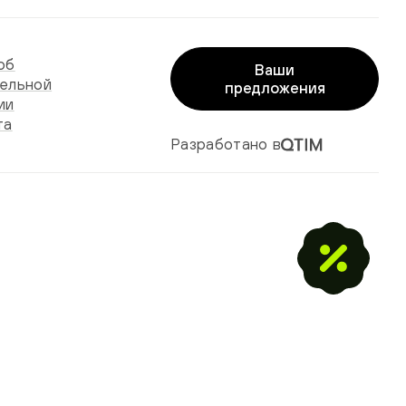
об
Ваши
ельной
предложения
ии
та
Разработано в