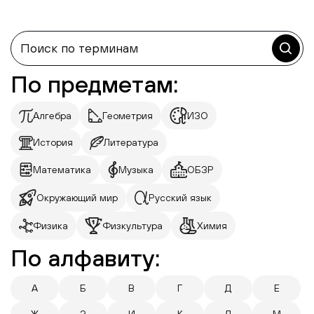
По предметам:
Алгебра
Геометрия
ИЗО
История
Литература
Математика
Музыка
ОБЗР
Окружающий мир
Русский язык
Физика
Физкультура
Химия
По алфавиту:
А
Б
В
Г
Д
Е