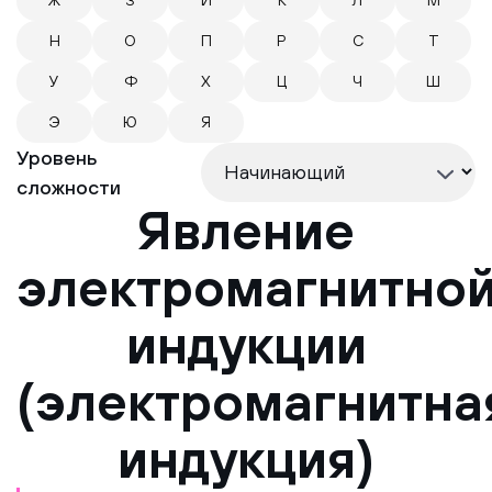
Ж
З
И
К
Л
М
Н
О
П
Р
С
Т
У
Ф
Х
Ц
Ч
Ш
Э
Ю
Я
Уровень
сложности
Явление
электромагнитно
индукции
(электромагнитна
индукция)