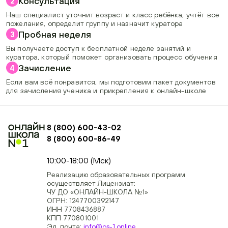
Консультация
2
Наш специалист уточнит возраст и класс ребёнка, учтёт все
пожелания, определит группу и назначит куратора
Пробная неделя
3
Вы получаете доступ к бесплатной неделе занятий и
куратора, который поможет организовать процесс обучения
Зачисление
4
Если вам всё понравится, мы подготовим пакет документов
для зачисления ученика и прикрепления к онлайн-школе
8 (800) 600-43-02
8 (800) 600-86-49
+74954451700, +74950040190
10:00-18:00 (Мск)
Реализацию образовательных программ
осуществляет Лицензиат:
ЧУ ДО «ОНЛАЙН-ШКОЛА №1»
ОГРН: 1247700392147
ИНН 7708436887
КПП 770801001
Эл. почта:
info@os-1.online