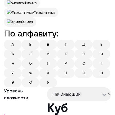
Физика
Физкультура
Химия
По алфавиту:
А
Б
В
Г
Д
Е
Ж
З
И
К
Л
М
Н
О
П
Р
С
Т
У
Ф
Х
Ц
Ч
Ш
Э
Ю
Я
Уровень
сложности
Куб