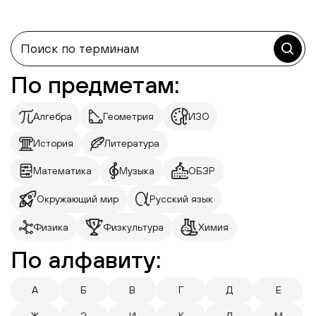
По предметам:
Алгебра
Геометрия
ИЗО
История
Литература
Математика
Музыка
ОБЗР
Окружающий мир
Русский язык
Физика
Физкультура
Химия
По алфавиту:
А
Б
В
Г
Д
Е