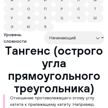
Ж
З
И
К
Л
М
Н
О
П
Р
С
Т
У
Ф
Х
Ц
Ч
Ш
Э
Ю
Я
Уровень
сложности
Тангенс (острого
угла
прямоугольного
треугольника)
Отношение противолежащего этому углу
катета к прилежащему катету. Например,