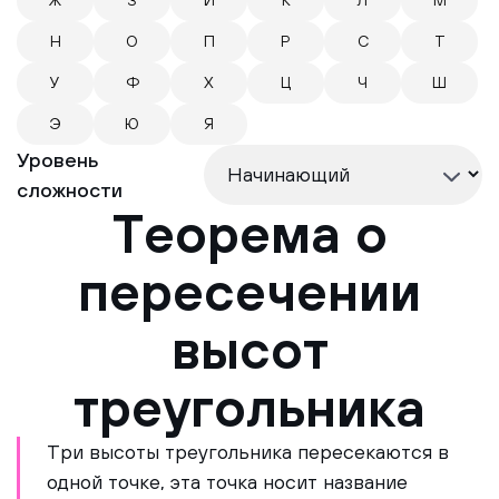
Ж
З
И
К
Л
М
Н
О
П
Р
С
Т
У
Ф
Х
Ц
Ч
Ш
Э
Ю
Я
Уровень
сложности
Теорема о
пересечении
высот
треугольника
Три высоты треугольника пересекаются в
одной точке, эта точка носит название