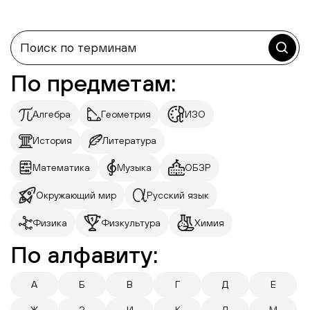
По предметам:
Алгебра
Геометрия
ИЗО
История
Литература
Математика
Музыка
ОБЗР
Окружающий мир
Русский язык
Физика
Физкультура
Химия
По алфавиту:
А
Б
В
Г
Д
Е