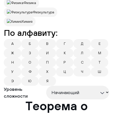
Физика
Физкультура
Химия
По алфавиту:
А
Б
В
Г
Д
Е
Ж
З
И
К
Л
М
Н
О
П
Р
С
Т
У
Ф
Х
Ц
Ч
Ш
Э
Ю
Я
Уровень
сложности
Теорема о