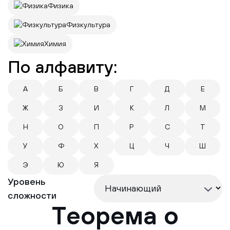
Физика
Физкультура
Химия
По алфавиту:
А
Б
В
Г
Д
Е
Ж
З
И
К
Л
М
Н
О
П
Р
С
Т
У
Ф
Х
Ц
Ч
Ш
Э
Ю
Я
Уровень
сложности
Теорема о