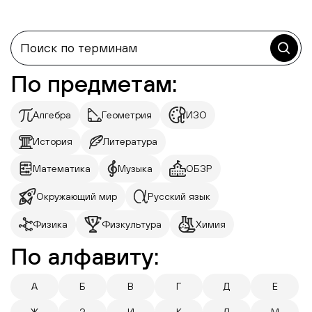
По предметам:
Алгебра
Геометрия
ИЗО
История
Литература
Математика
Музыка
ОБЗР
Окружающий мир
Русский язык
Физика
Физкультура
Химия
По алфавиту:
А
Б
В
Г
Д
Е