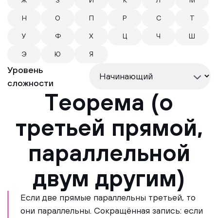
Ж
З
И
К
Л
М
Н
О
П
Р
С
Т
У
Ф
Х
Ц
Ч
Ш
Э
Ю
Я
Уровень
сложности
Теорема (о
третьей прямой,
параллельной
двум другим)
Если две прямые параллельны третьей, то
они параллельны. Сокращённая запись: если