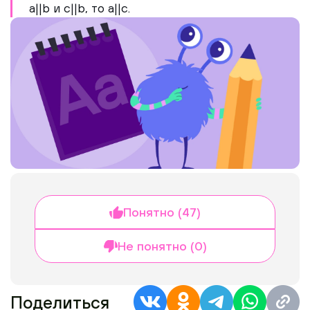
a||b и c||b, то a||c.
Понятно (47)
Не понятно (0)
Поделиться