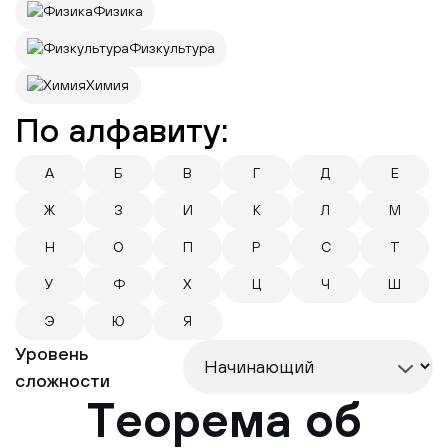
Физика
Физкультура
Химия
По алфавиту:
А
Б
В
Г
Д
Е
Ж
З
И
К
Л
М
Н
О
П
Р
С
Т
У
Ф
Х
Ц
Ч
Ш
Э
Ю
Я
Уровень
сложности
Теорема об