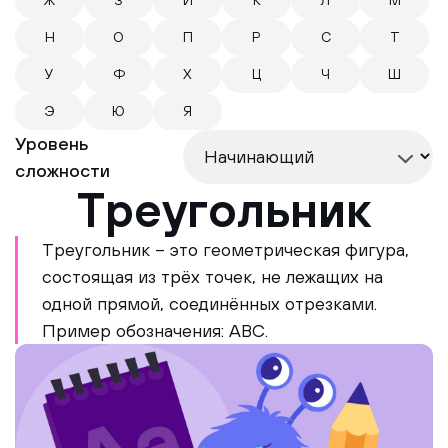
Ж
З
И
К
Л
М
Н
О
П
Р
С
Т
У
Ф
Х
Ц
Ч
Ш
Э
Ю
Я
Уровень
сложности
Треугольник
Треугольник – это геометрическая фигура,
состоящая из трёх точек, не лежащих на
одной прямой, соединённых отрезками.
Пример обозначения: ABC.