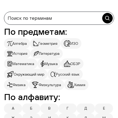
По предметам:
Алгебра
Геометрия
ИЗО
История
Литература
Математика
Музыка
ОБЗР
Окружающий мир
Русский язык
Физика
Физкультура
Химия
По алфавиту:
А
Б
В
Г
Д
Е