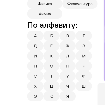
Физика
Физкультура
Химия
По алфавиту:
А
Б
В
Г
Д
Е
Ж
З
И
К
Л
М
Н
О
П
Р
С
Т
У
Ф
Х
Ц
Ч
Ш
Э
Ю
Я