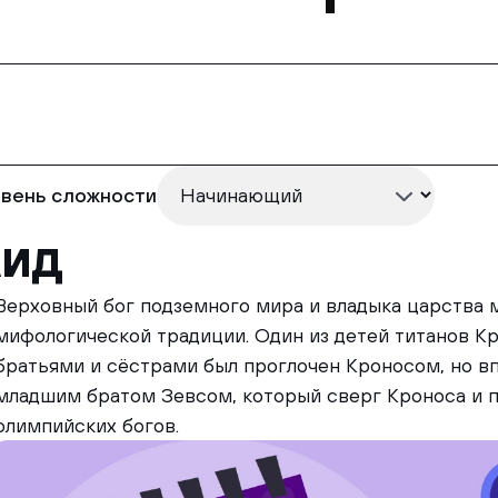
вень сложности
ид
Верховный бог подземного мира и владыка царства 
мифологической традиции. Один из детей титанов Кр
братьями и сёстрами был проглочен Кроносом, но в
младшим братом Зевсом, который сверг Кроноса и п
олимпийских богов.