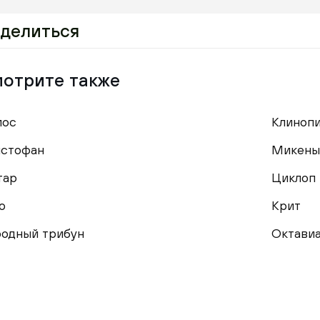
делиться
отрите также
мос
Клиноп
стофан
Микены
тар
Циклоп
о
Крит
одный трибун
Октавиа