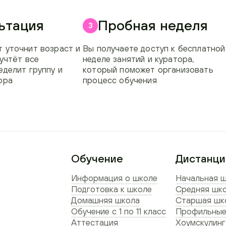
ьтация
Пробная неделя
3
 уточнит возраст и
Вы получаете доступ к бесплатной
 учтёт все
неделе занятий и куратора,
еделит группу и
который поможет организовать
ора
процесс обучения
Обучение
Дистанци
Информация о школе
Начальная ш
Подготовка к школе
Средняя шко
Домашняя школа
Старшая шко
Обучение с 1 по 11 класс
Профильные
Аттестация
Хоумскулинг