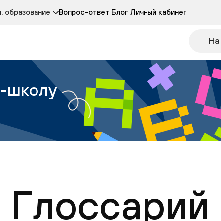
Курсы развития детей 3-5 лет
Курс по чтению
. образование
Вопрос-ответ
Блог
Личный кабинет
Онлайн-колледж
Другие курсы
На
н-школу
Глоссарий