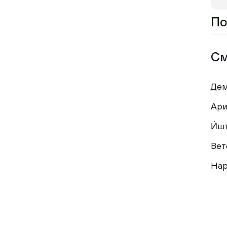
По
См
Де
Ари
И́ш
Вет
Нар