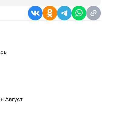
ись
н Август