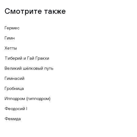
Смотрите также
Гермес
Гимн
Хетты
Тиберий и Гай Гракхи
Великий шёлковый путь
Гимнасий
Гробница
Ипподром (гипподром)
Феодосий I
Фемида