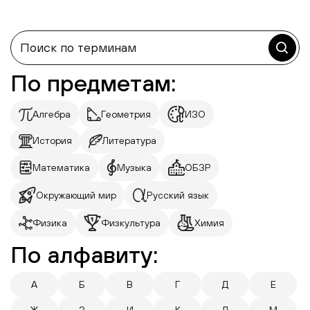
По предметам:
Алгебра
Геометрия
ИЗО
История
Литература
Математика
Музыка
ОБЗР
Окружающий мир
Русский язык
Физика
Физкультура
Химия
По алфавиту:
А
Б
В
Г
Д
Е