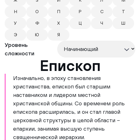
Ж
З
И
К
Л
М
Н
О
П
Р
С
Т
У
Ф
Х
Ц
Ч
Ш
Э
Ю
Я
Уровень
сложности
Епископ
Изначально, в эпоху становления
христианства, епископ был старшим
наставником и лидером местной
христианской общины. Со временем роль
епископа расширилась, и он стал главой
церковной структуры в целой области –
епархии, занимая высшую ступень
священнической иерархии.