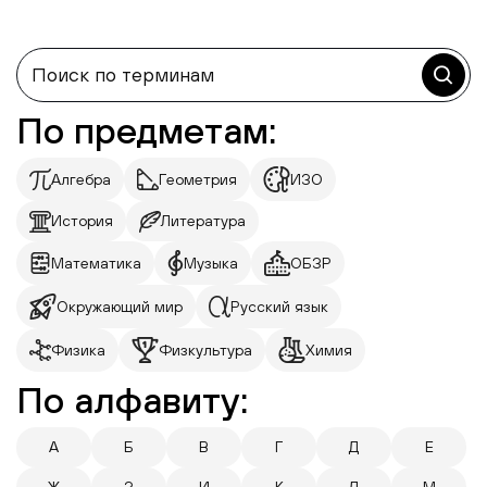
По предметам:
Алгебра
Геометрия
ИЗО
История
Литература
Математика
Музыка
ОБЗР
Окружающий мир
Русский язык
Физика
Физкультура
Химия
По алфавиту:
А
Б
В
Г
Д
Е