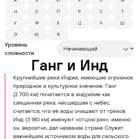
Ж
З
И
К
Л
М
Н
О
П
Р
С
Т
У
Ф
Х
Ц
Ч
Ш
Э
Ю
Я
Уровень
сложности
Ганг и Инд
Крупнейшие реки Индии, имеющие огромное
природное и культурное значение. Ганг
(2 700 км) почитается в индуизме как
священная река, нисшедшая с небес;
считается, что её воды очищают от грехов.
Инд (3 180 км) именуют «отцом рек»; именно
он, вероятно, дал название стране Служит
важнейшим источником воды для сельского