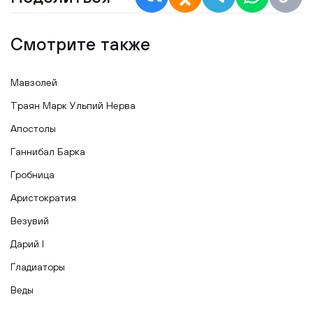
Смотрите также
Мавзолей
Траян Марк Ульпий Нерва
Апостолы
Ганнибал Барка
Гробница
Аристократия
Везувий
Дарий I
Гладиаторы
Веды