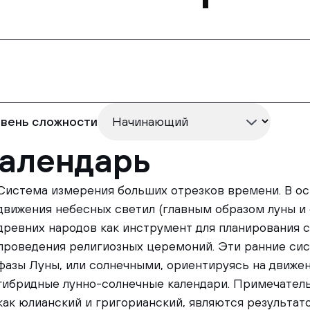
вень сложности
алендарь
Система измерения больших отрезков времени. В ос
движения небесных светил (главным образом луны и 
древних народов как инструмент для планирования 
проведения религиозных церемоний. Эти ранние сис
фазы Луны, или солнечными, ориентируясь на движе
гибридные лунно-солнечные календари. Примечатель
как юлианский и григорианский, являются результат