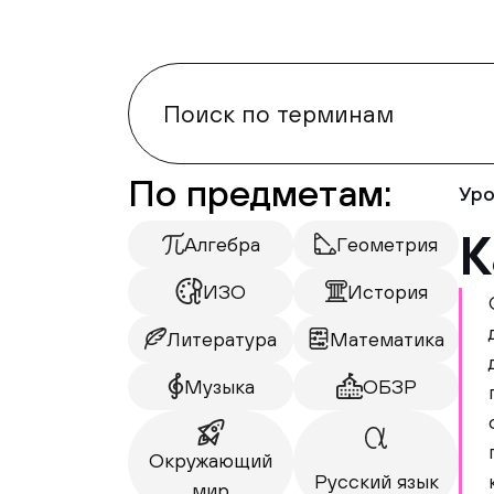
По предметам:
Уро
К
Алгебра
Геометрия
ИЗО
История
Литература
Математика
Музыка
ОБЗР
Окружающий
Русский язык
мир