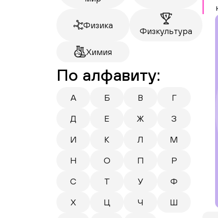
Физика
Физкультура
Химия
По алфавиту:
А
Б
В
Г
Д
Е
Ж
З
И
К
Л
М
Н
О
П
Р
С
Т
У
Ф
Х
Ц
Ч
Ш