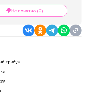
Не понятно (0)
ый трибун
ики
хия
я