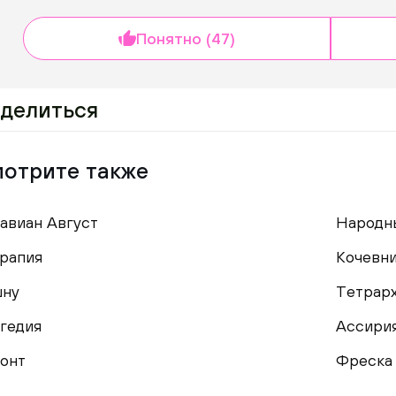
Понятно (47)
делиться
отрите также
авиан Август
Народн
рапия
Кочевн
шну
Тетрар
гедия
Ассири
онт
Фреска