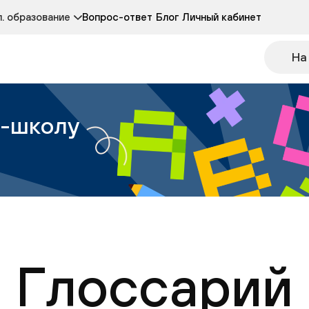
Курсы развития детей 3-5 лет
Курс по чтению
. образование
Вопрос-ответ
Блог
Личный кабинет
Онлайн-колледж
Другие курсы
На
н-школу
Глоссарий