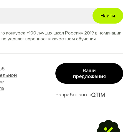
Найти
ого конкурса
«100 лучших школ России» 2019
в номинации
»
по удовлетворенности качеством обучения.
об
Ваши
ельной
предложения
ии
та
Разработано в