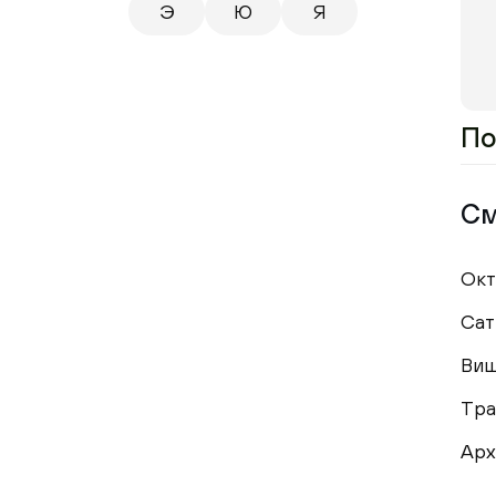
Э
Ю
Я
По
См
Окт
Сат
Ви
Тра
Арх