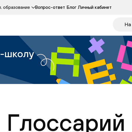
Курсы развития детей 3-5 лет
Курс по чтению
. образование
Вопрос-ответ
Блог
Личный кабинет
Онлайн-колледж
Другие курсы
На
н-школу
Глоссарий