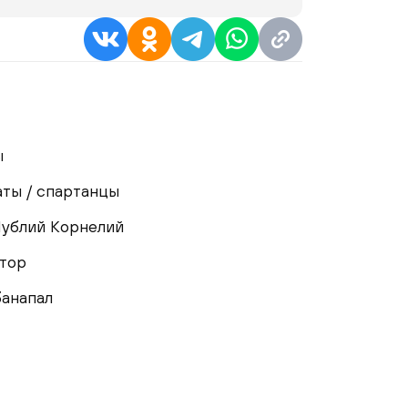
ы
ты / спартанцы
ублий Корнелий
тор
анапал