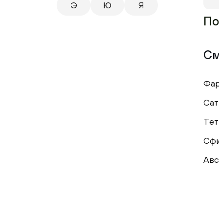
Э
Ю
Я
По
См
Фар
Сат
Тет
Сф
Авс