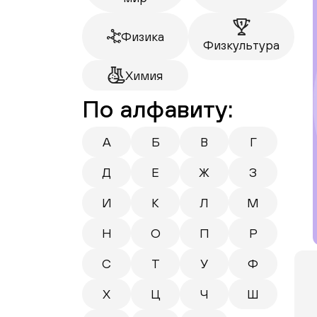
Физика
Физкультура
Химия
По алфавиту:
А
Б
В
Г
Д
Е
Ж
З
И
К
Л
М
Н
О
П
Р
С
Т
У
Ф
Х
Ц
Ч
Ш