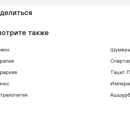
делиться
отрите также
аон
Шумер
рапия
Спартиа
рархия
Тацит П
инкс
Импера
тралопитек
Ашшурб