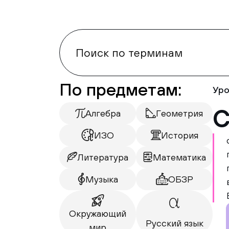
По предметам:
Уро
С
Алгебра
Геометрия
ИЗО
История
Литература
Математика
Музыка
ОБЗР
Окружающий
Русский язык
мир