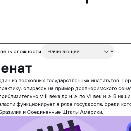
вень сложности
енат
один из верховных государственных институтов. Те
практику, опираясь на пример древнеримского сенат
приблизительно VIII века до н. э. по VI век н. э. В н
власти функционирует в ряде государств, среди кот
Бразилия и Соединенные Штаты Америки.