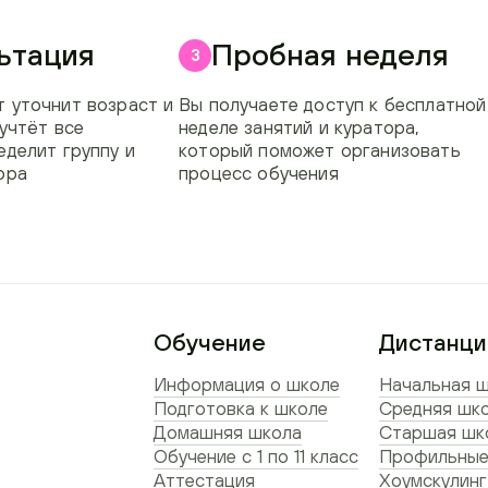
ьтация
Пробная неделя
3
 уточнит возраст и
Вы получаете доступ к бесплатной
 учтёт все
неделе занятий и куратора,
еделит группу и
который поможет организовать
ора
процесс обучения
Обучение
Дистанци
Информация о школе
Начальная ш
Подготовка к школе
Средняя шко
Домашняя школа
Старшая шко
Обучение с 1 по 11 класс
Профильные
Аттестация
Хоумскулинг