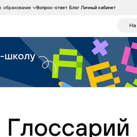
Курсы развития детей 3-5 лет
Курс по чтению
. образование
Вопрос-ответ
Блог
Личный кабинет
Онлайн-колледж
Другие курсы
На
н-школу
Глоссарий