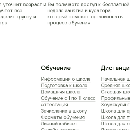
 уточнит возраст и
Вы получаете доступ к бесплатной
 учтёт все
неделе занятий и куратора,
еделит группу и
который поможет организовать
ора
процесс обучения
Обучение
Дистанци
Информация о школе
Начальная ш
Подготовка к школе
Средняя шко
Домашняя школа
Старшая шко
Обучение с 1 по 11 класс
Профильные
Аттестация
Хоумскулинг
Зачисление в школу
Школа для а
Форматы обучения
Школа для п
Личный кабинет
Школа для 