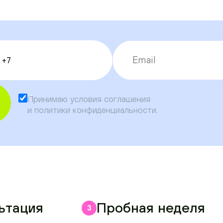
Принимаю условия
соглашения
и
политики конфиденциальности
.
ьтация
Пробная неделя
3