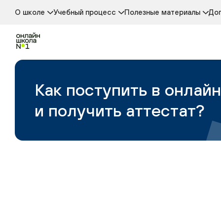
Новости
Аттестация
Глоссарий
Стоимость обучения
Дополнительные активности
Ответы для школьников
О школе
Учебный процесс
Полезные материалы
Доп
Отзывы о школе
Форматы обучения
Проверка знаний
Сведения об образовательной организации
Начальная школа
Средняя школа
Старшая школа
Профильные классы
Дистанционное обучение
Как поступить в онлай
Онлайн-колледж
и получить аттестат?