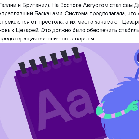
Галлии и Британии). На Востоке Августом стал сам Д
управлявший Балканами. Система предполагала, что А
отрекаются от престола, а их место занимают Цезари
новых Цезарей. Это должно было обеспечить стабиль
предотвращая военные перевороты.