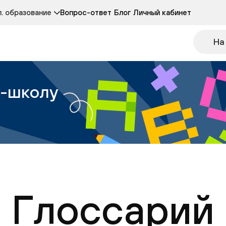
Курсы развития детей 3-5 лет
Курс по чтению
. образование
Вопрос-ответ
Блог
Личный кабинет
Онлайн-колледж
Другие курсы
На
н-школу
Глоссарий