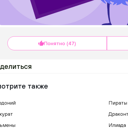
Понятно (47)
делиться
отрите также
рдоний
Пираты
курат
Дракон
льмены
Илиада