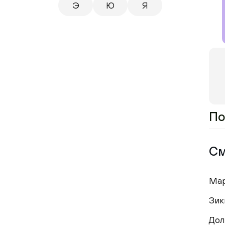
Э
Ю
Я
По
См
Ма
Зик
До