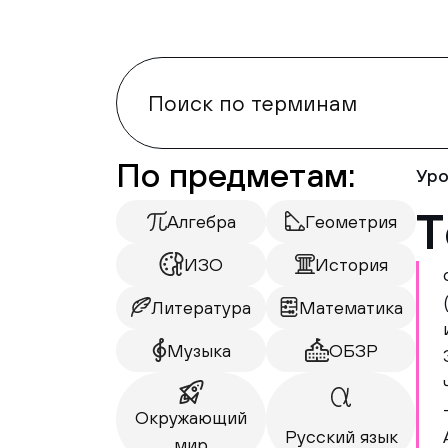
По предметам:
Уро
Т
Алгебра
Геометрия
ИЗО
История
Литература
Математика
Музыка
ОБЗР
Окружающий
Русский язык
мир