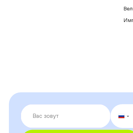
Вел
Им
▼