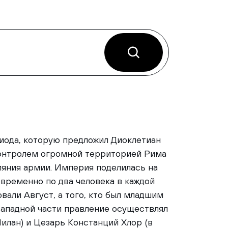
иода, которую предложил Диоклетиан
и контролем огромной территорией Рима
лияния армии. Империя поделилась на
овременно по два человека в каждой
вали Август, а того, кто был младшим
В западной части правление осуществлял
лан) и Цезарь Констанций Хлор (в