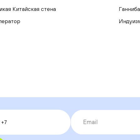
икая Китайская стена
Ганниба
ператор
Индуиз