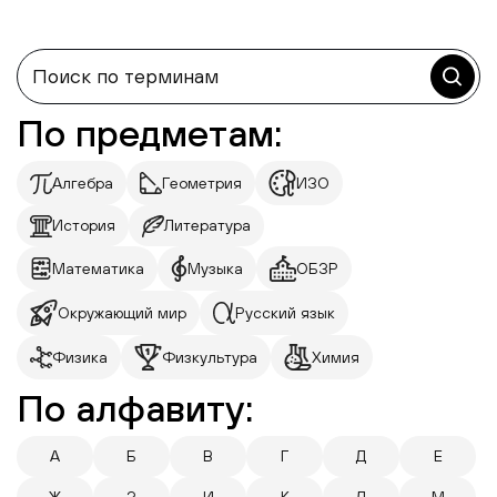
По предметам:
Алгебра
Геометрия
ИЗО
История
Литература
Математика
Музыка
ОБЗР
Окружающий мир
Русский язык
Физика
Физкультура
Химия
По алфавиту:
А
Б
В
Г
Д
Е