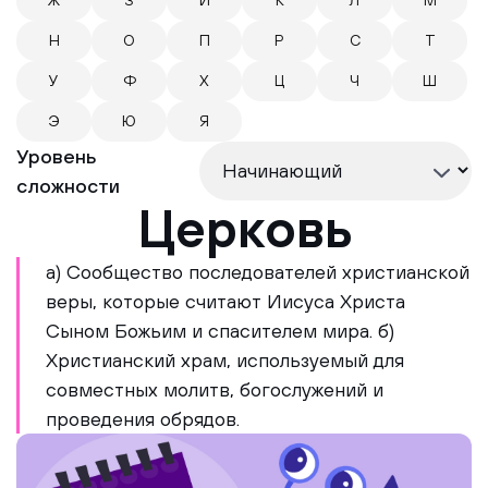
Ж
З
И
К
Л
М
Н
О
П
Р
С
Т
У
Ф
Х
Ц
Ч
Ш
Э
Ю
Я
Уровень
сложности
Церковь
а) Сообщество последователей христианской
веры, которые считают Иисуса Христа
Сыном Божьим и спасителем мира. б)
Христианский храм, используемый для
совместных молитв, богослужений и
проведения обрядов.