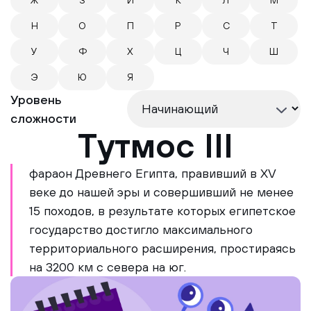
Ж
З
И
К
Л
М
Н
О
П
Р
С
Т
У
Ф
Х
Ц
Ч
Ш
Э
Ю
Я
Уровень
сложности
Тутмос III
фараон Древнего Египта, правивший в XV
веке до нашей эры и совершивший не менее
15 походов, в результате которых египетское
государство достигло максимального
территориального расширения, простираясь
на 3200 км с севера на юг.