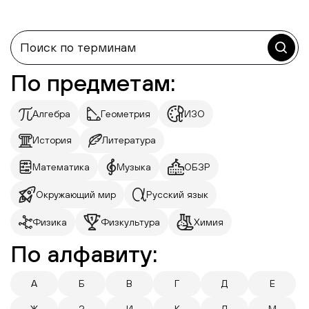
По предметам:
Алгебра
Геометрия
ИЗО
История
Литература
Математика
Музыка
ОБЗР
Окружающий мир
Русский язык
Физика
Физкультура
Химия
По алфавиту:
А
Б
В
Г
Д
Е