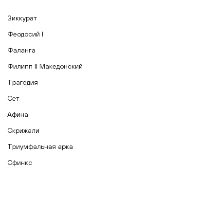
Зиккурат
Феодосий I
Фаланга
Филипп II Македонский
Трагедия
Сет
Афина
Скрижали
Триумфальная арка
Сфинкс