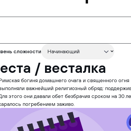
вень сложности
еста / весталка
Римская богиня домашнего очага и священного огня
выполняли важнейший религиозный обряд: поддержив
Для этого они давали обет безбрачия сроком на 30 
каралось погребением заживо.