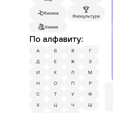
Физика
Физкультура
Химия
По алфавиту:
А
Б
В
Г
Д
Е
Ж
З
И
К
Л
М
Н
О
П
Р
С
Т
У
Ф
Х
Ц
Ч
Ш