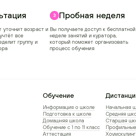
ьтация
Пробная неделя
3
 уточнит возраст и
Вы получаете доступ к бесплатной
 учтёт все
неделе занятий и куратора,
еделит группу и
который поможет организовать
ора
процесс обучения
Обучение
Дистанци
Информация о школе
Начальная ш
Подготовка к школе
Средняя шко
Домашняя школа
Старшая шко
Обучение с 1 по 11 класс
Профильные
Аттестация
Хоумскулинг