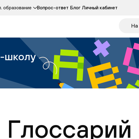
Курсы развития детей 3-5 лет
Курс по чтению
. образование
Вопрос-ответ
Блог
Личный кабинет
Онлайн-колледж
Другие курсы
На
н-школу
Глоссарий