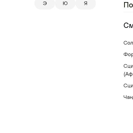
Э
Ю
Я
По
См
Сол
Фо
Сци
(Аф
Сци
Чан