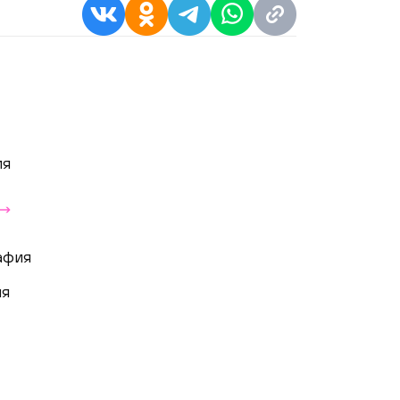
ия
афия
ия