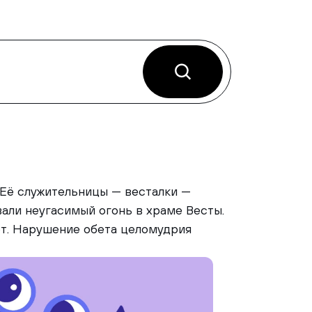
 Её служительницы — весталки —
али неугасимый огонь в храме Весты.
лет. Нарушение обета целомудрия