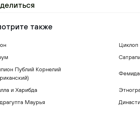
делиться
отрите также
он
Циклоп
рум
Сатрап
пион Публий Корнелий
Фемида
риканский)
лла и Харибда
Этногр
драгупта Маурья
Династ