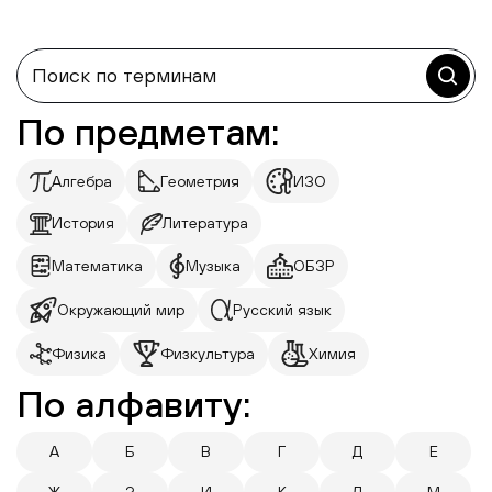
По предметам:
Алгебра
Геометрия
ИЗО
История
Литература
Математика
Музыка
ОБЗР
Окружающий мир
Русский язык
Физика
Физкультура
Химия
По алфавиту:
А
Б
В
Г
Д
Е