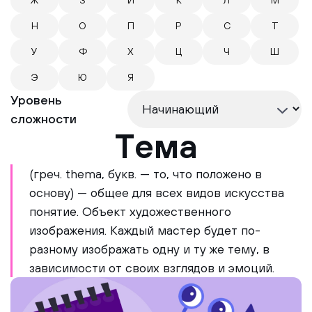
Ж
З
И
К
Л
М
Н
О
П
Р
С
Т
У
Ф
Х
Ц
Ч
Ш
Э
Ю
Я
Уровень
сложности
Тема
(греч. thema, букв. — то, что положено в
основу) — общее для всех видов искусства
понятие. Объект художественного
изображения. Каждый мастер будет по-
разному изображать одну и ту же тему, в
зависимости от своих взглядов и эмоций.