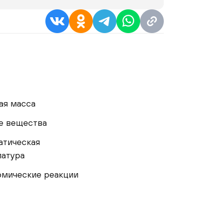
ая масса
е вещества
атическая
латура
рмические реакции