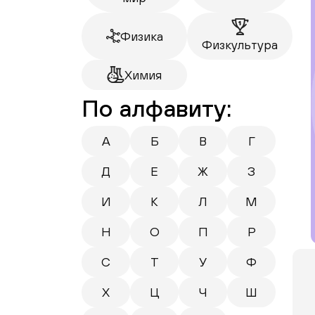
Физика
Физкультура
Химия
По алфавиту:
А
Б
В
Г
Д
Е
Ж
З
И
К
Л
М
Н
О
П
Р
С
Т
У
Ф
Х
Ц
Ч
Ш