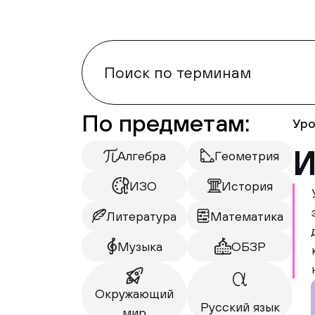
По предметам:
Уро
И
Алгебра
Геометрия
ИЗО
История
Литература
Математика
Музыка
ОБЗР
Окружающий
Русский язык
мир