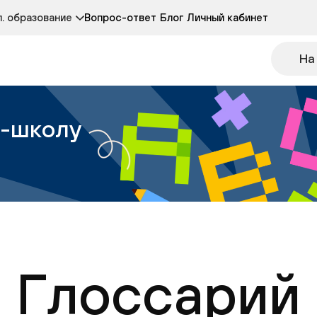
Курсы развития детей 3-5 лет
Курс по чтению
. образование
Вопрос-ответ
Блог
Личный кабинет
Онлайн-колледж
Другие курсы
На
н-школу
Глоссарий