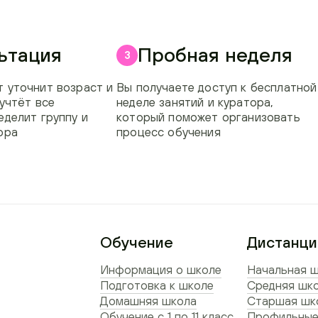
ьтация
Пробная неделя
3
 уточнит возраст и
Вы получаете доступ к бесплатной
 учтёт все
неделе занятий и куратора,
еделит группу и
который поможет организовать
ора
процесс обучения
Обучение
Дистанци
Информация о школе
Начальная ш
Подготовка к школе
Средняя шко
Домашняя школа
Старшая шко
Обучение с 1 по 11 класс
Профильные