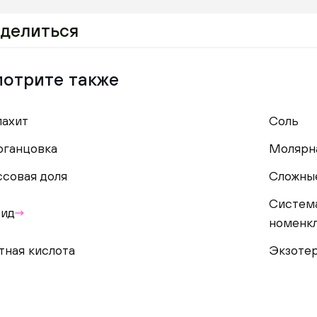
делиться
отрите также
ахит
Соль
ганцовка
Молярн
совая доля
Сложны
Систем
ид
номенк
тная кислота
Экзоте