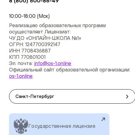
8 (800) 600-86-49
+74954451700, +74950040190
10:00-18:00 (Мск)
Реализацию образовательных программ
осуществляет Лицензиат:
ЧУ ДО «ОНЛАЙН-ШКОЛА №1»
ОГРН: 1247700392147
ИНН 7708436887
КПП 770801001
Эл. почта:
info@os-1.online
Официальный сайт образовательной организации:
os-1.online
Санкт-Петербург
Государственная лицензия