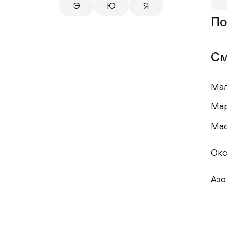
Э
Ю
Я
По
См
Мал
Мар
Мас
Окс
Азо