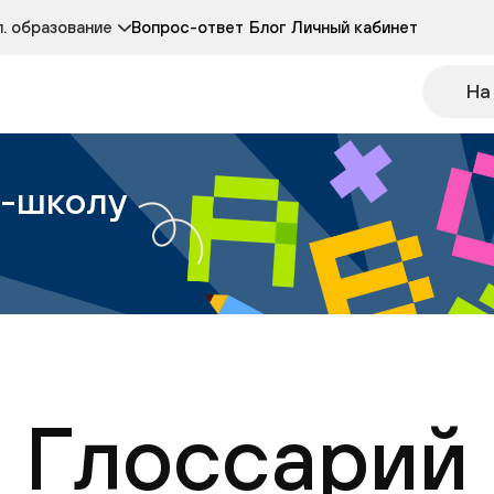
Курсы развития детей 3-5 лет
Курс по чтению
. образование
Вопрос-ответ
Блог
Личный кабинет
Онлайн-колледж
Другие курсы
На
н-школу
Глоссарий