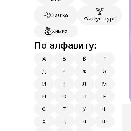
Физика
Физкультура
Химия
По алфавиту:
А
Б
В
Г
Д
Е
Ж
З
И
К
Л
М
Н
О
П
Р
С
Т
У
Ф
Х
Ц
Ч
Ш