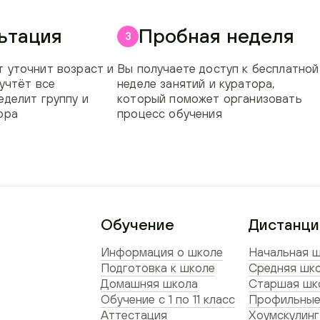
ьтация
Пробная неделя
3
 уточнит возраст и
Вы получаете доступ к бесплатной
 учтёт все
неделе занятий и куратора,
еделит группу и
который поможет организовать
ора
процесс обучения
Обучение
Дистанци
Информация о школе
Начальная ш
Подготовка к школе
Средняя шко
Домашняя школа
Старшая шко
Обучение с 1 по 11 класс
Профильные
Аттестация
Хоумскулинг