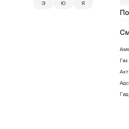
Э
Ю
Я
По
См
Ам
Газ
Акт
Адс
Гид