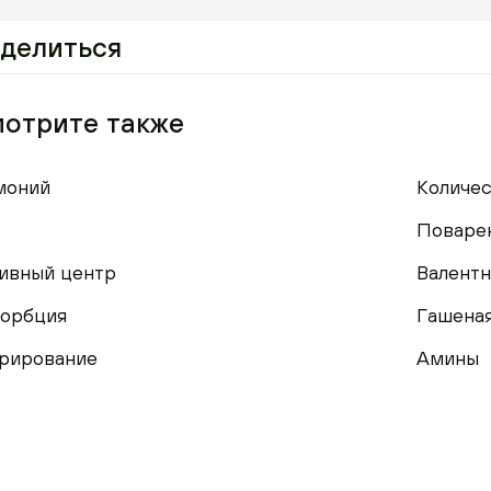
делиться
отрите также
моний
Количе
Поваре
ивный центр
Валент
орбция
Гашеная
рирование
Амины