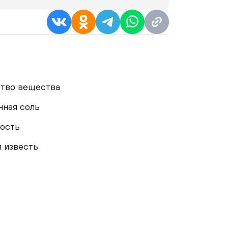
ство вещества
нная соль
ность
 известь