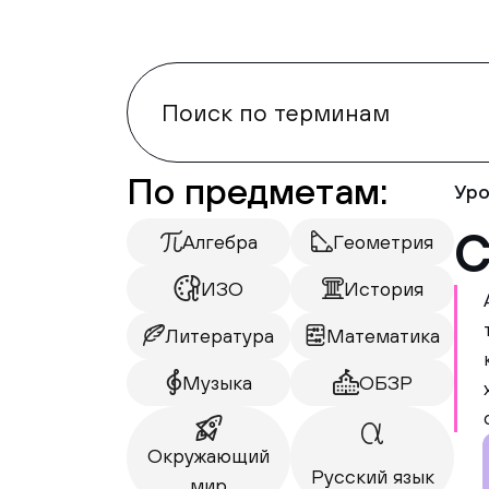
По предметам:
Уро
С
Алгебра
Геометрия
ИЗО
История
Литература
Математика
Музыка
ОБЗР
Окружающий
Русский язык
мир