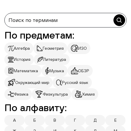
По предметам:
Алгебра
Геометрия
ИЗО
История
Литература
Математика
Музыка
ОБЗР
Окружающий мир
Русский язык
Физика
Физкультура
Химия
По алфавиту:
А
Б
В
Г
Д
Е