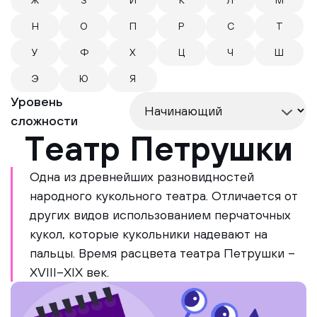
Ж
З
И
К
Л
М
Н
О
П
Р
С
Т
У
Ф
Х
Ц
Ч
Ш
Э
Ю
Я
Уровень
сложности
Театр Петрушки
Одна из древнейших разновидностей
народного кукольного театра. Отличается от
других видов использованием перчаточных
кукол, которые кукольники надевают на
пальцы. Время расцвета театра Петрушки –
XVIII–XIX век.