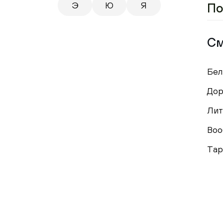
Э
Ю
Я
По
См
Бел
Дор
Лит
Воо
Тар