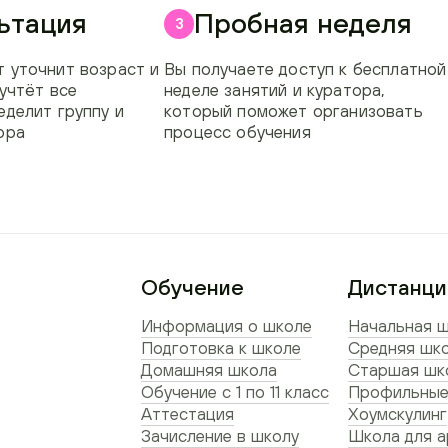
ьтация
Пробная неделя
3
 уточнит возраст и
Вы получаете доступ к бесплатной
 учтёт все
неделе занятий и куратора,
еделит группу и
который поможет организовать
ора
процесс обучения
Обучение
Дистанци
Информация о школе
Начальная ш
Подготовка к школе
Средняя шко
Домашняя школа
Старшая шко
Обучение с 1 по 11 класс
Профильные
Аттестация
Хоумскулинг
Зачисление в школу
Школа для а