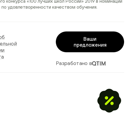
ого конкурса
«100 лучших школ России» 2019
в номинации
»
по удовлетворенности качеством обучения.
об
Ваши
ельной
предложения
ии
та
Разработано в