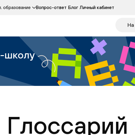
Курсы развития детей 3-5 лет
Курс по чтению
. образование
Вопрос-ответ
Блог
Личный кабинет
Онлайн-колледж
Другие курсы
На
н-школу
Глоссарий