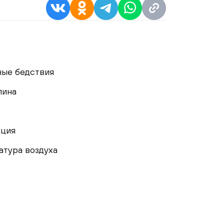
ные бедствия
лина
ация
тура воздуха