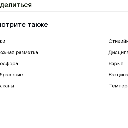
делиться
отрите также
ки
Стихий
ожная разметка
Дисцип
осфера
Взрыв
бражение
Вакцин
аканы
Темпера