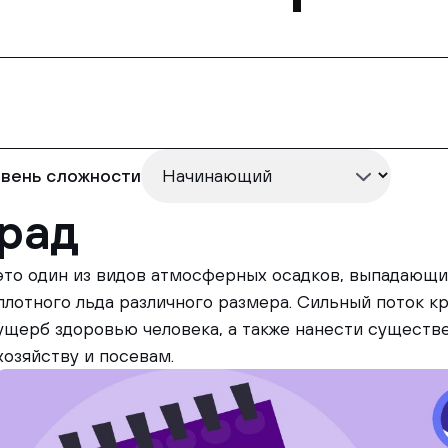
вень сложности
рад
это один из видов атмосферных осадков, выпадающих
плотного льда различного размера. Сильный поток к
ущерб здоровью человека, а также нанести существ
хозяйству и посевам.