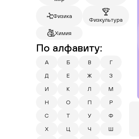
Физика
Физкультура
Химия
По алфавиту:
А
Б
В
Г
Д
Е
Ж
З
И
К
Л
М
Н
О
П
Р
С
Т
У
Ф
Х
Ц
Ч
Ш