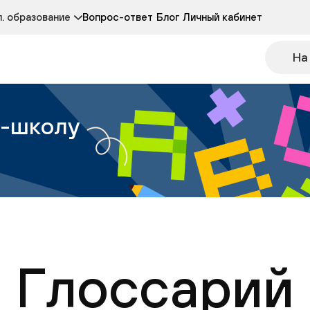
Курсы развития детей 3-5 лет
Курс по чтению
. образование
Вопрос-ответ
Блог
Личный кабинет
Онлайн-колледж
Другие курсы
На
н-школу
Глоссарий