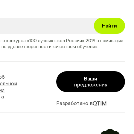
Найти
ого конкурса
«100 лучших школ России» 2019
в номинации
»
по удовлетворенности качеством обучения.
об
Ваши
ельной
предложения
ии
та
Разработано в