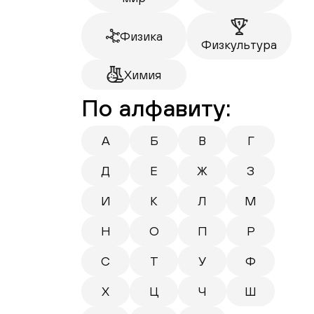
Физика
Физкультура
Химия
По алфавиту:
А
Б
В
Г
Д
Е
Ж
З
И
К
Л
М
Н
О
П
Р
С
Т
У
Ф
Х
Ц
Ч
Ш