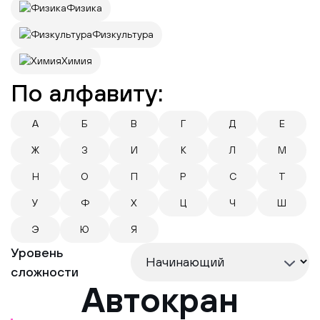
Физика
Физкультура
Химия
По алфавиту:
А
Б
В
Г
Д
Е
Ж
З
И
К
Л
М
Н
О
П
Р
С
Т
У
Ф
Х
Ц
Ч
Ш
Э
Ю
Я
Уровень
сложности
Автокран