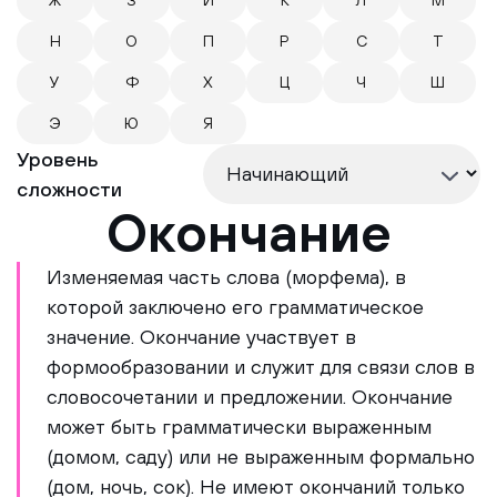
Ж
З
И
К
Л
М
Н
О
П
Р
С
Т
У
Ф
Х
Ц
Ч
Ш
Э
Ю
Я
Уровень
сложности
Окончание
Изменяемая часть слова (морфема), в
которой заключено его грамматическое
значение. Окончание участвует в
формообразовании и служит для связи слов в
словосочетании и предложении. Окончание
может быть грамматически выраженным
(домом, саду) или не выраженным формально
(дом, ночь, сок). Не имеют окончаний только