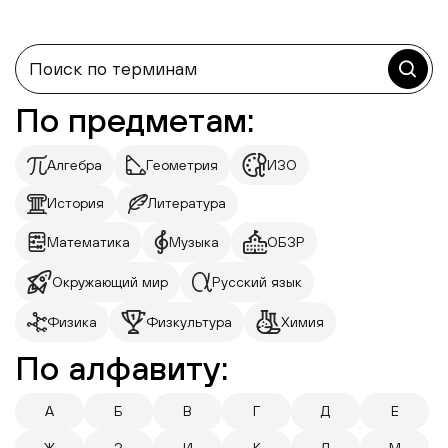
По предметам:
Алгебра
Геометрия
ИЗО
История
Литература
Математика
Музыка
ОБЗР
Окружающий мир
Русский язык
Физика
Физкультура
Химия
По алфавиту:
А
Б
В
Г
Д
Е