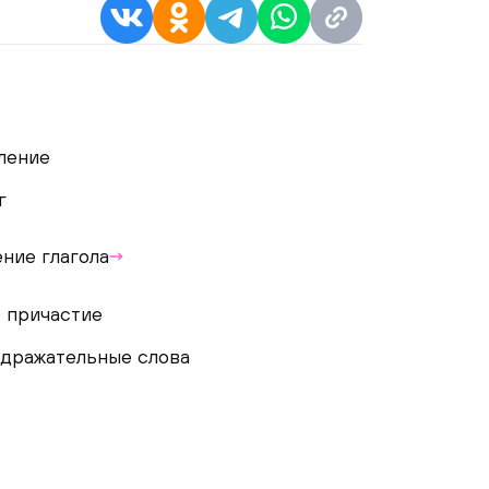
ление
г
ние глагола
 причастие
дражательные слова