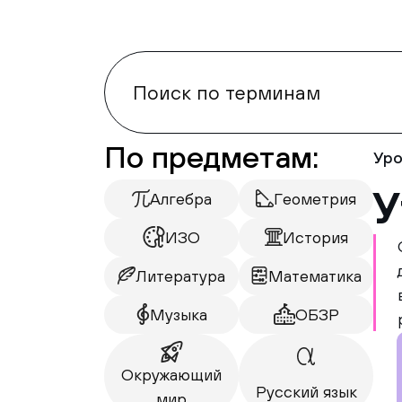
По предметам:
Уро
У
Алгебра
Геометрия
ИЗО
История
Литература
Математика
Музыка
ОБЗР
Окружающий
Русский язык
мир