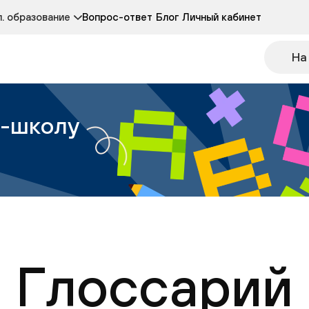
Курсы развития детей 3-5 лет
Курс по чтению
. образование
Вопрос-ответ
Блог
Личный кабинет
Онлайн-колледж
Другие курсы
На
н-школу
Глоссарий