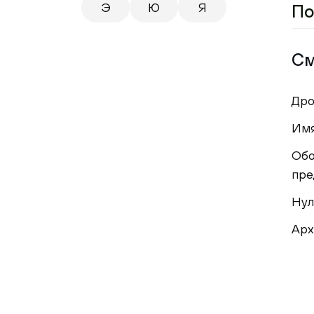
Э
Ю
Я
По
См
Дро
Имя
Обо
пре
Нул
Арх