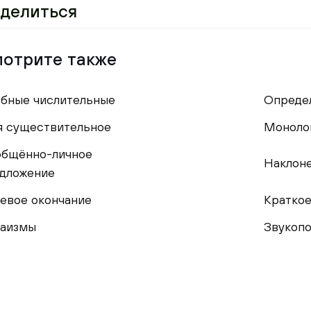
делиться
отрите также
бные числительные
Опреде
 существительное
Моноло
бщённо-личное
Наклоне
дложение
евое окончание
Краткое
аизмы
Звукопо