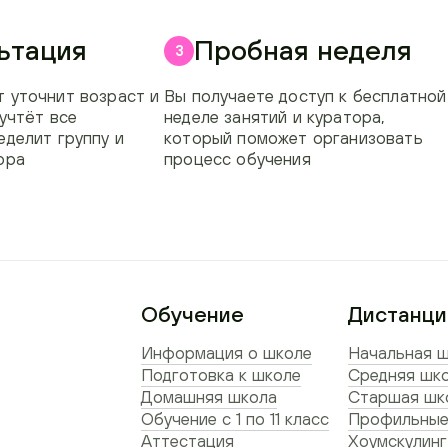
ьтация
Пробная неделя
3
 уточнит возраст и
Вы получаете доступ к бесплатной
 учтёт все
неделе занятий и куратора,
еделит группу и
который поможет организовать
ора
процесс обучения
Обучение
Дистанци
Информация о школе
Начальная ш
Подготовка к школе
Средняя шко
Домашняя школа
Старшая шко
Обучение с 1 по 11 класс
Профильные
Аттестация
Хоумскулинг