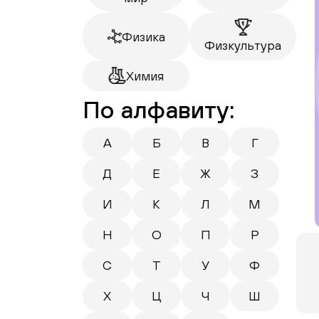
Физика
Физкультура
Химия
По алфавиту:
А
Б
В
Г
Д
Е
Ж
З
И
К
Л
М
Н
О
П
Р
С
Т
У
Ф
Х
Ц
Ч
Ш