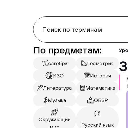
По предметам:
Уро
З
Алгебра
Геометрия
ИЗО
История
Литература
Математика
Музыка
ОБЗР
Окружающий
Русский язык
мир