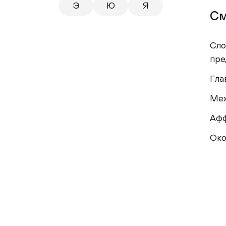
Э
Ю
Я
См
Сло
пре
Гла
Ме
Аф
Око