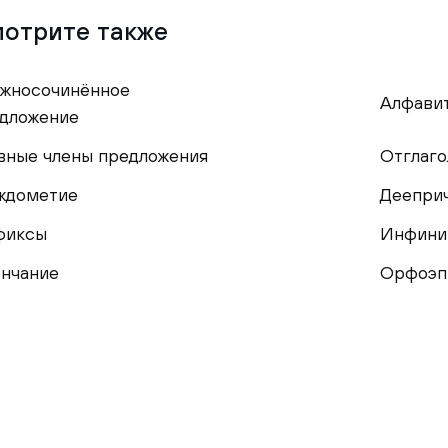
отрите также
жносочинённое
Алфави
дложение
вные члены предложения
Отглаго
ждометие
Деепри
фиксы
Инфини
нчание
Орфоэп