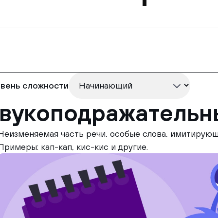
вень сложности
вукоподражательн
Неизменяемая часть речи, особые слова, имитирующ
Примеры: кап-кап, кис-кис и другие.