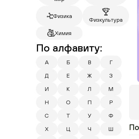
Физика
Физкультура
Химия
По алфавиту:
А
Б
В
Г
Д
Е
Ж
З
И
К
Л
М
Н
О
П
Р
С
Т
У
Ф
По
Х
Ц
Ч
Ш