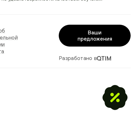
об
Ваши
ельной
предложения
ии
та
Разработано в