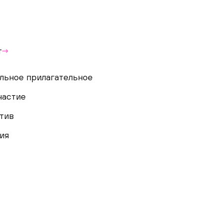
т
льное прилагательное
частие
тив
ия