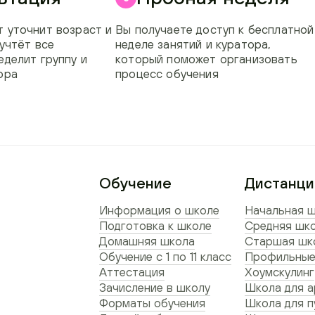
 уточнит возраст и
Вы получаете доступ к бесплатной
 учтёт все
неделе занятий и куратора,
еделит группу и
который поможет организовать
ора
процесс обучения
Обучение
Дистанци
Информация о школе
Начальная ш
Подготовка к школе
Средняя шко
Домашняя школа
Старшая шко
Обучение с 1 по 11 класс
Профильные
Аттестация
Хоумскулинг
Зачисление в школу
Школа для а
Форматы обучения
Школа для п