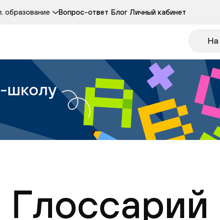
Курсы развития детей 3-5 лет
Курс по чтению
. образование
Вопрос-ответ
Блог
Личный кабинет
Онлайн-колледж
Другие курсы
На
н-школу
Глоссарий