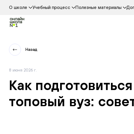
Новости
Аттестация
Глоссарий
Стоимость обучения
Дополнительные активности
Ответы для школьников
О школе
Учебный процесс
Полезные материалы
Доп
Отзывы о школе
Форматы обучения
Проверка знаний
Сведения об образовательной организации
Начальная школа
Средняя школа
Старшая школа
Профильные классы
Дистанционное обучение
Назад
Онлайн-колледж
8 июня 2026 г.
Как подготовиться
топовый вуз: сове