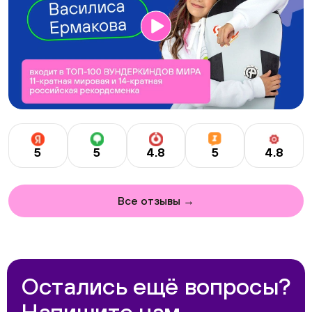
с уроками и домашними заданиями можно получить
«Живые» онлайн-занятия с учителями, на которых
заветные баллы на экзамене.
мы закрепляем тему;
Постоянный контроль процесса со стороны
персонального куратора;
«Ручная» проверка выполненных домашних
заданий.
Возможность посещения дополнительного онлайн-
курса по подготовке к ЕГЭ по физике.
Услуга репетитора оплачивается отдельно.
С 5 по 11 классы есть минимальный пакет: 4 урока
в месяц по предмету.
5
5
4.8
5
4.8
Все отзывы →
Остались ещё вопросы?
Напишите нам