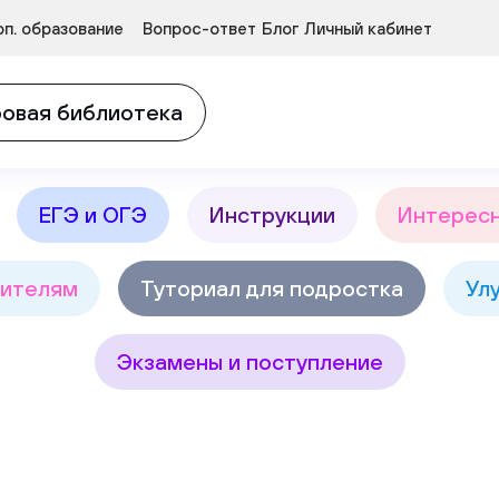
Курсы развития детей 3-5 лет
п. образование
Вопрос-ответ
Блог
Личный кабинет
в
Найт
овая библиотека
ЕГЭ и ОГЭ
Инструкции
Интерес
ителям
Туториал для подростка
Ул
Экзамены и поступление