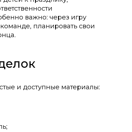
ответственности
обенно важно: через игру
в команде, планировать свои
онца.
делок
стые и доступные материалы:
ь;