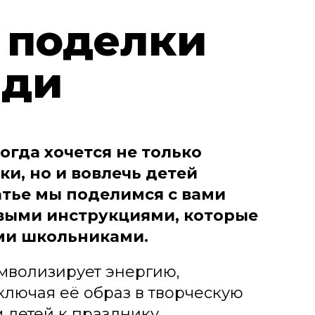
 поделки
ади
огда хочется не только
ки, но и вовлечь детей
татье мы поделимся с вами
выми инструкциями, которые
ми школьниками.
мволизирует энергию,
ключая её образ в творческую
м детей к празднику,