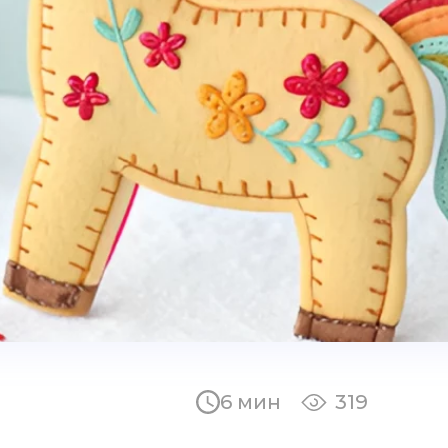
6 мин
319