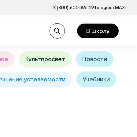
8 (800) 600-86-49
Telegram
MAX
и:
В школу
ное
Культпросвет
Новости
учшение успеваемости
Учебники