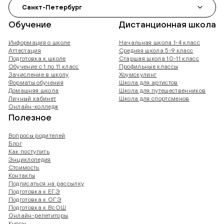
Санкт-Петербург
Обучение
Дистанционная школа
Информация о школе
Начальная школа 1-4 класс
Аттестация
Средняя школа 5-9 класс
Подготовка к школе
Старшая школа 10-11 класс
Обучение с 1 по 11 класс
Профильные классы
Зачисление в школу
Хоумскулинг
Форматы обучения
Школа для артистов
Домашняя школа
Школа для путешественников
Личный кабинет
Школа для спортсменов
Онлайн-колледж
Полезное
Вопросы родителей
Блог
Как поступить
Энциклопедия
Стоимость
Контакты
Подписаться на рассылку
Подготовка к ЕГЭ
Подготовка к ОГЭ
Подготовка к ВсОШ
Онлайн-репетиторы
Курсы