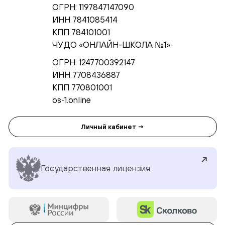
ОГРН: 1197847147090
ИНН 7841085414
КПП 784101001
ЧУ ДО «ОНЛАЙН-ШКОЛА №1»
ОГРН: 1247700392147
ИНН 7708436887
КПП 770801001
os-1.online
Личный кабинет →
Государственная лицензия